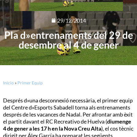
29/12/2014
Pla d»entrenaments del 29 de
desembre al 4 de gener
Inicio
»
Primer Equip
Després d»una desconnexió necessària, el primer equip
del Centre d»Esports Sabadell torna als entrenaments
després de les vacances de Nadal. Per afrontar amb èxit
el partit davant el RC Recreativo de Huelva (
diumenge
4 de gener a les 17 h en la Nova Creu Alta
), el cos tècnic
dirigit per Álex García ha preparat les següents