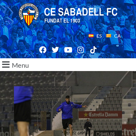
ES
CA
Menu