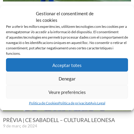
EL SABADELL EMPATA DAVANT LA CULTURAL A LA
Gestionar el consentiment de
NOVA CREU ALTA
les cookies
10 de març de 2024
Per a oferir les millors experiències, utilitzem tecnologies com les cookies per a
emmagatzemar i/o accedir a la informació del dispositiu. El consentiment
Leer más »
d'aquestes tecnologies ens permetrà processar dades com el comportament de
navegació o les identificacions úniques en aquest lloc. No consentir o retirar el
consentiment, pot afectar negativament unes certes característiques i
funcions.
Acceptar totes
Denegar
Veure preferències
Politica de Cookies
Politica de privacitat
Avis Legal
PRÈVIA | CE SABADELL – CULTURAL LEONESA
9 de març de 2024