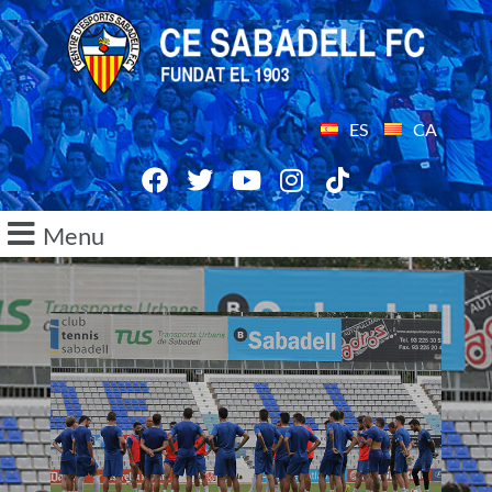
ES
CA
Menu