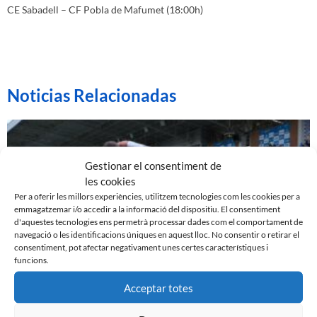
CE Sabadell – CF Pobla de Mafumet (18:00h)
Noticias Relacionadas
Gestionar el consentiment de
les cookies
Per a oferir les millors experiències, utilitzem tecnologies com les cookies per a
emmagatzemar i/o accedir a la informació del dispositiu. El consentiment
d'aquestes tecnologies ens permetrà processar dades com el comportament de
navegació o les identificacions úniques en aquest lloc. No consentir o retirar el
consentiment, pot afectar negativament unes certes característiques i
funcions.
Acceptar totes
EL SABADELL EMPATA DAVANT LA CULTURAL A LA
NOVA CREU ALTA