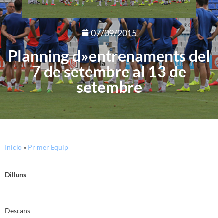
07/09/2015
Planning d»entrenaments del
7 de setembre al 13 de
setembre
Inicio
»
Primer Equip
Dilluns
Descans