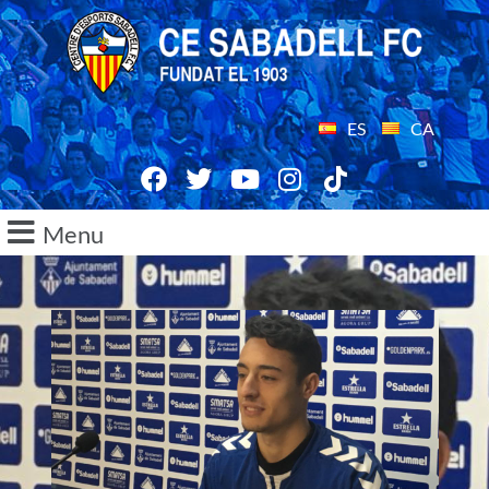
ES
CA
Menu