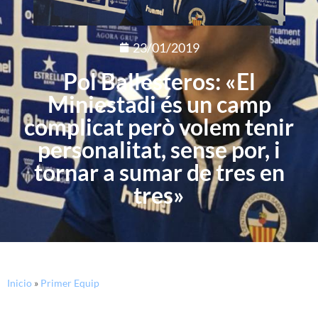
23/01/2019
Pol Ballesteros: «El
Miniestadi és un camp
complicat però volem tenir
personalitat, sense por, i
tornar a sumar de tres en
tres»
Inicio
»
Primer Equip