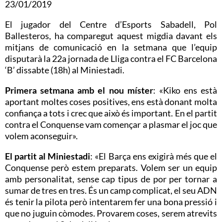
23/01/2019
El jugador del Centre d’Esports Sabadell, Pol
Ballesteros, ha comparegut aquest migdia davant els
mitjans de comunicació en la setmana que l’equip
disputarà la 22a jornada de Lliga contra el FC Barcelona
‘B’ dissabte (18h) al Miniestadi.
Primera setmana amb el nou míster
: «Kiko ens està
aportant moltes coses positives, ens està donant molta
confiança a tots i crec que això és important. En el partit
contra el Conquense vam començar a plasmar el joc que
volem aconseguir».
El partit al Miniestadi
: «El Barça ens exigirà més que el
Conquense però estem preparats. Volem ser un equip
amb personalitat, sense cap tipus de por per tornar a
sumar de tres en tres. És un camp complicat, el seu ADN
és tenir la pilota però intentarem fer una bona pressió i
que no juguin còmodes. Provarem coses, serem atrevits