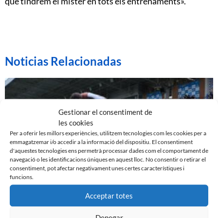
que tindrem el míster en tots els entrenaments».
Noticias Relacionadas
Gestionar el consentiment de
les cookies
Per a oferir les millors experiències, utilitzem tecnologies com les cookies per a
emmagatzemar i/o accedir a la informació del dispositiu. El consentiment
d'aquestes tecnologies ens permetrà processar dades com el comportament de
navegació o les identificacions úniques en aquest lloc. No consentir o retirar el
consentiment, pot afectar negativament unes certes característiques i
funcions.
Acceptar totes
EL SABADELL EMPATA DAVANT LA CULTURAL A LA
NOVA CREU ALTA
10 de març de 2024
Denegar