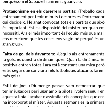
perquè som el Sabadell i anirem a guanyar».
Protagonisme en els darerrers partits
: «Treballo cada
entrenament per tenir minuts i després és l’entrenador
qui decideix. He anat convocat tots els partits que això
és important. Estic a disposició del míster per quan em
necessiti. Ara el més important és l’equip, més que mai,
ens mereixem que les coses ens vagin bé perquè és un
gran grup».
Falta de gol dels davanters
: «L’equip als entrenaments
fa gols, és qüestió de dinàmiques. Quan la dinàmica és
positiva entren totes i ara està constant una mica però
estic segur que canviarà i els futbolistes atacants farem
més gols».
Estil de joc
: «Diumenge passat vam demostrar que
tenim jugadors per jugar amb la pilota i volem seguir en
aquesta línia i acabar d’assimilar els conceptes que ens
ha incorporat el míster. Aquesta setmana és la primera