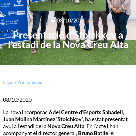
08/10/2020
Presentació d’Stoichkov a
l’estadi de la Nova Creu Alta
Inicio
»
Primer Equip
08/10/2020
La nova incorporació del
Centre d’Esports Sabadell
,
Juan Molina Martínez ‘Stoichkov’
, ha estat presentat
avui a l’estadi de la
Nova Creu Alta
. En l’acte l’han
acompanyat el director general,
Bruno Batlle
, el