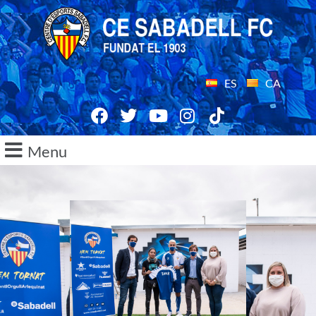
ES
CA
Menu