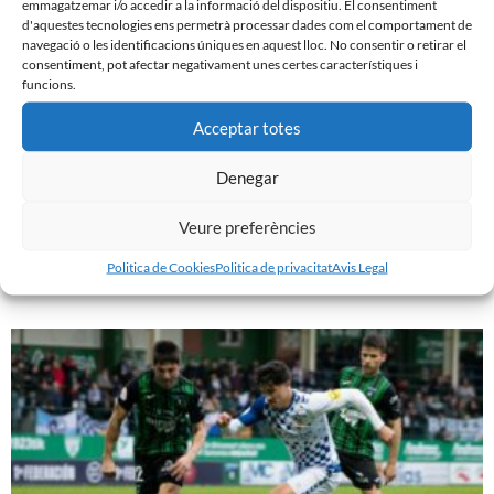
emmagatzemar i/o accedir a la informació del dispositiu. El consentiment
d'aquestes tecnologies ens permetrà processar dades com el comportament de
navegació o les identificacions úniques en aquest lloc. No consentir o retirar el
consentiment, pot afectar negativament unes certes característiques i
funcions.
Acceptar totes
Denegar
PRÈVIA | CE SABADELL – CULTURAL LEONESA
Veure preferències
9 de març de 2024
Politica de Cookies
Politica de privacitat
Avis Legal
Leer más »