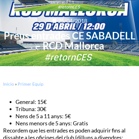
25/04/2018
Preus entrades CE SABADELL
– RCD Mallorca
Inicio
»
Primer Equip
General: 15€
Tribuna: 30€
Nens de 5 a 11 anys: 5€
Nens menors de 5 anys: Gratis
Recordem que les entrades es poden adquirir fins al
dissabte a les oficines del club (dilluns a divendres: