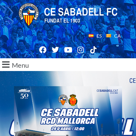
ES
CA
Menu