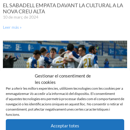
EL SABADELL EMPATA DAVANT LA CULTURAL A LA
NOVA CREU ALTA
10 de març de 2024
Leer más »
Gestionar el consentiment de
les cookies
Per a oferir les millors experiències, utilitzem tecnologies com les cookies per a
emmagatzemar i/o accedir a la informació del dispositiu. El consentiment
d'aquestes tecnologies ens permetrà processar dades com el comportament de
navegació o les identificacions úniques en aquest lloc. No consentir o retirar el
consentiment, pot afectar negativament unes certes característiques i
PRÈVIA | CE SABADELL – CULTURAL LEONESA
funcions.
9 de març de 2024
Acceptar totes
Leer más »