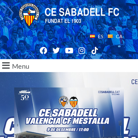
ES
CA
Menu