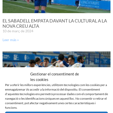
EL SABADELL EMPATA DAVANT LA CULTURAL A LA
NOVA CREU ALTA
10 de març de 2024
Leer más »
Gestionar el consentiment de
les cookies
Per a oferir les millors experiències, utilitzem tecnologies com les cookies per a
emmagatzemar i/o accedir a la informació del dispositiu. El consentiment
d'aquestes tecnologies ens permetrà processar dades com el comportament de
navegació o les identificacions úniques en aquest lloc. No consentir o retirar el
consentiment, pot afectar negativament unes certes característiques i
funcions.
PRÈVIA | CE SABADELL – CULTURAL LEONESA