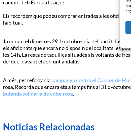
tec
campió de l»Europa League!
ide
neg
Els recordem que podeu comprar entrades a les oficines si
habitual.
Ja durant el dimecres 29 d»octubre, dia del partit davant e
els aficionats que encara no disposin de localitats les pod
les 14 h. La resta de taquilles situades als voltants de l»e
del duel davant el conjunt andalús.
A més, per reforçar la
campanya contra el Càncer de M
rosa. Recorda que encara ets a temps fins al 31 d»octubre
bufanda solidaria de color rosa
.
Noticias Relacionadas