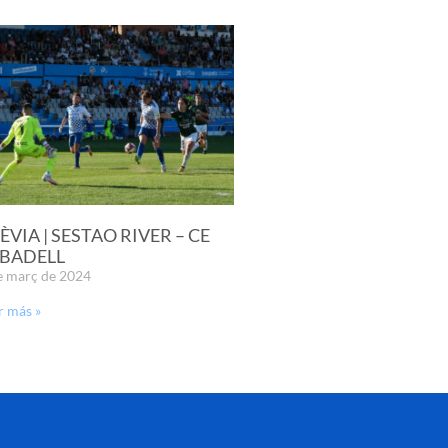
ÈVIA | SESTAO RIVER – CE
BADELL
e març de 2024
r más »