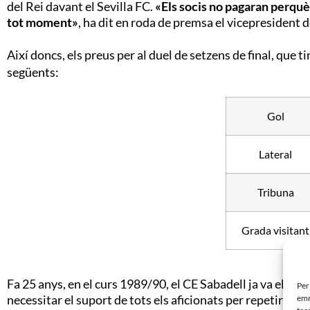
del Rei davant el Sevilla FC.
«Els socis no pagaran perquè 
tot moment»
, ha dit en roda de premsa el vicepresident d
Així doncs, els preus per al duel de setzens de final, que t
següents:
Gol
Lateral
Tribuna
Grada visitant
Fa 25 anys, en el curs 1989/90, el CE Sabadell ja va elimina
Per
necessitar el suport de tots els aficionats per repetir la 
emm