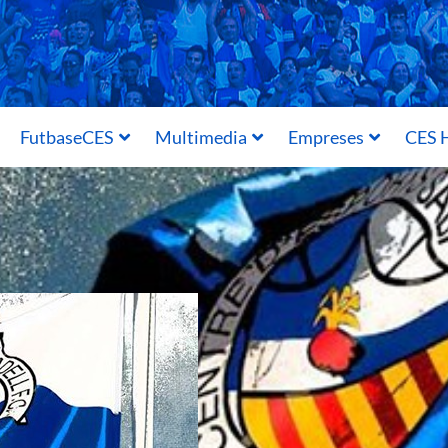
FutbaseCES
Multimedia
Empreses
CES H