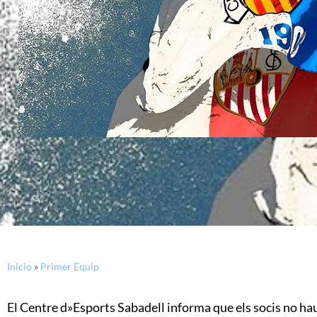
Inicio
»
Primer Equip
El Centre d»Esports Sabadell informa que els socis no hau