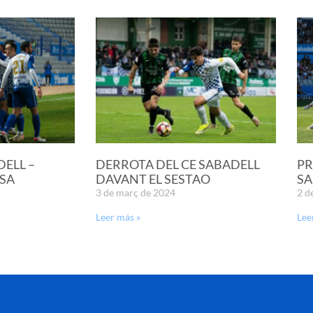
DELL –
DERROTA DEL CE SABADELL
PR
SA
DAVANT EL SESTAO
SA
3 de març de 2024
2 d
Leer más »
Lee