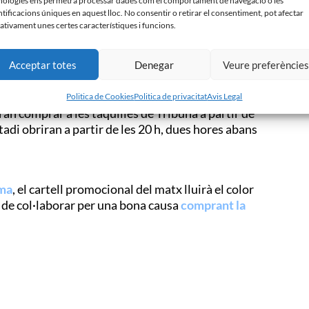
nologies ens permetrà processar dades com el comportament de navegació o les
ntificacions úniques en aquest lloc. No consentir o retirar el consentiment, pot afectar
ativament unes certes característiques i funcions.
tuades a la Nova Creu Alta en el seu horari
Acceptar totes
Denegar
Veure preferèncie
l Sevilla FC, les oficines tancaran al migdia, però
Politica de Cookies
Politica de privacitat
Avis Legal
ran comprar a les taquilles de Tribuna a partir de
stadi obriran a partir de les 20 h, dues hores abans
ama
, el cartell promocional del matx lluirà el color
 de col·laborar per una bona causa
comprant la