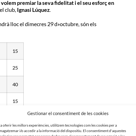
volem premiar la seva fidelitat i el seu esforç en
el club,
Ignasi Lúquez
.
indrà lloc el dimecres 29 d»octubre, són els
15
25
40
15
Gestionar el consentiment de les cookies
r al club andalús en la Copa del Rei i ara torna a
 a oferir les millors experiències, utilitzem tecnologies com les cookies per a
gesta. No us perdeu aquest partidàs davant el vigent
agatzemar i/o accedir a la informació del dispositiu. El consentiment d'aquestes