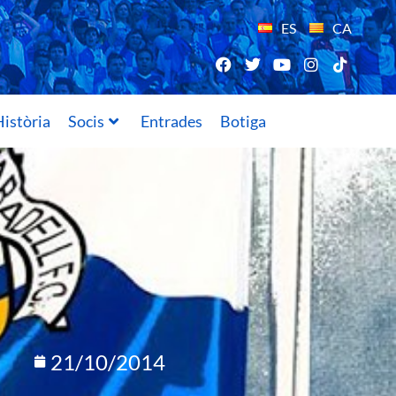
ES
CA
istòria
Socis
Entrades
Botiga
21/10/2014