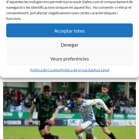
d'aquestes tecnologies ens permetrà processar dades com el comportament de
navegació o les identificacions úniques en aquest lloc. No consentir o retirar el
consentiment, pot afectar negativament unes certes característiques i
funcions.
Acceptar totes
Denegar
PRÈVIA | CE SABADELL – CULTURAL LEONESA
9 de març de 2024
Veure preferències
Leer más »
Politica de Cookies
Politica de privacitat
Avis Legal