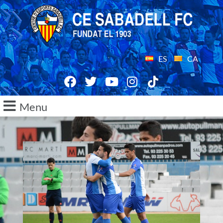
ES
CA
Menu