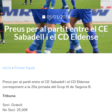
05/01/2016
Preus per al partit entre el CE
Sabadell i el CD Eldense
Inicio
»
Primer Equip
Preus per al partit entre el CE Sabadell i el CD Eldense
corresponent a la 20a jornada del Grup III de Segona B.
Tribuna
Soci: Gratuït
No Soci: 25,00€