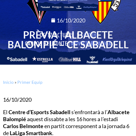
16/10/2020
PRÈVIA | ALBACETE
BALOMPIÉ – CE SABADELL
Inicio
»
Primer Equip
16/10/2020
El
Centre d’Esports Sabadell
s’enfrontarà a l’
Albacete
Balompié
aquest dissabte a les 16 hores a l’estadi
Carlos Belmonte
en partit corresponent a la jornada 6
de
LaLiga Smartbank
.