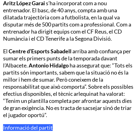
Aritz López Garai
s’ha incorporat com a nou
entrenador. El basc, de 40 anys, compta amb una
dilatada trajectòria com a futbolista, en la qual va
disputar més de 500 partits com a professional. Com a
entrenador ha dirigit equips com el CF Reus, el CD
Numància i el CD Tenerife a la Segona Divisió.
El
Centre d’Esports Sabadell
arriba amb confiança per
sumar els primers punts de la temporada davant
l’Albacete.
Antonio Hidalgo
ha assegurat que: “Tots els
partits són importants, sabem que la situació no és la
millor i hem de sumar. Però coneixem de la
responsabilitat que això comporta”. Sobre els possibles
efectius disponibles, el tècnic arlequinat ha valorat:
“Tenim un plantilla completa per afrontar aquests dies
de gran exigència. No es tracta de sacsejar sinó de triar
el jugador oportú”.
Informació del partit