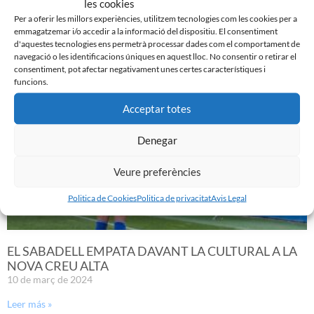
les cookies
Per a oferir les millors experiències, utilitzem tecnologies com les cookies per a
emmagatzemar i/o accedir a la informació del dispositiu. El consentiment
d'aquestes tecnologies ens permetrà processar dades com el comportament de
Noticias Relacionadas
navegació o les identificacions úniques en aquest lloc. No consentir o retirar el
consentiment, pot afectar negativament unes certes característiques i
funcions.
Acceptar totes
Denegar
Veure preferències
Politica de Cookies
Politica de privacitat
Avis Legal
EL SABADELL EMPATA DAVANT LA CULTURAL A LA
NOVA CREU ALTA
10 de març de 2024
Leer más »