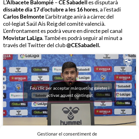
L
’Albacete Balompié
–
CE Sabadell
es disputarà
dissabte dia 17 d’octubre
a les 16 hores
, a l’estadi
Carlos Belmonte
L’arbitratge anirà a càrrec del
col·legiat Saúl Aís Reig del comitè valencià.
L’enfrontament es podrà veure en directe pel canal
Movistar LaLiga
. També es podrà seguir al minut a
través del Twitter del club
@CESabadell.
Feu clic per acceptar màrqueting galetes i
activar aquest contingut
Gestionar el consentiment de