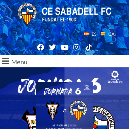
ES
CA
Menu