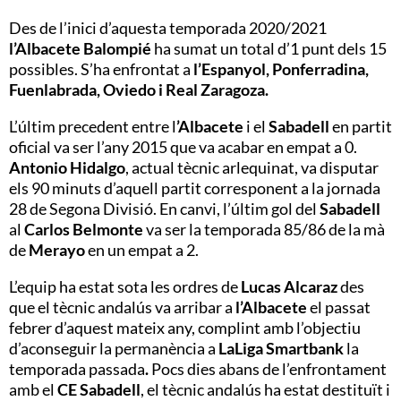
Des de l’inici d’aquesta temporada 2020/2021
l’Albacete
Balompié
ha sumat un total d’1 punt dels 15
possibles. S’ha enfrontat a
l’Espanyol, Ponferradina,
Fuenlabrada, Oviedo i Real Zaragoza.
L’últim precedent entre l
’Albacete
i el
Sabadell
en partit
oficial va ser l’any 2015 que va acabar en empat a 0.
Antonio Hidalgo
, actual tècnic arlequinat, va disputar
els 90 minuts d’aquell partit corresponent a la jornada
28 de Segona Divisió.
En canvi, l’últim gol del
Sabadell
al
Carlos Belmonte
va ser la temporada 85/86 de la mà
de
Merayo
en un empat a 2.
L’equip ha estat sota les ordres de
Lucas Alcaraz
des
que el tècnic andalús va arribar a
l’Albacete
el passat
febrer d’aquest mateix any, complint amb l’objectiu
d’aconseguir la permanència a
LaLiga Smartbank
la
temporada passada
.
Pocs dies abans de l’enfrontament
amb el
CE Sabadell
, el tècnic andalús ha estat destituït i