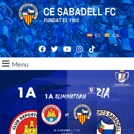
ES
CA
Menu