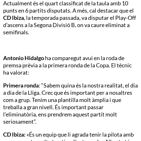
Actualment és el quart classificat de la taula amb 10
punts en 6 partits disputats.
A més, cal destacar que el
CD Ibiza
, la temporada passada, va disputar el Play-Off
d’ascens a la Segona Divisió B, on va caure eliminat a
semifinals.
Antonio Hidalgo
ha comparegut avui en la roda de
premsa prèvia a la primera ronda de la Copa. El tècnic
ha valorat:
Primera ronda
: “Sabem quina és la nostra realitat, el dia
a dia de la Lliga. Crec que és important per a nosaltres
com a grup. Tenim una plantilla molt àmplia i que
treballa a gran nivell. És important passar
l’eliminatòria, ens prendrem aquest partit molt
seriosament”.
CD Ibiza:
«És un equip que li agrada tenir la pilota amb