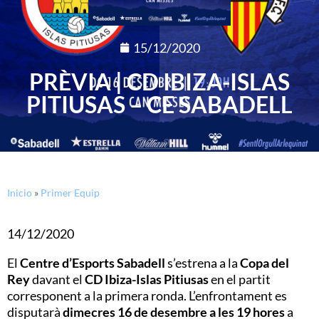
15/12/2020
PRÈVIA | CD IBIZA-ISLAS
PITIUSAS – CE SABADELL
Inicio
»
Primer Equip
14/12/2020
El
Centre d’Esports Sabadell
s’estrena a la
Copa del
Rey
davant el
CD Ibiza-Islas Pitiusas
en el partit
corresponent a la primera ronda. L’enfrontament es
disputarà
dimecres 16 de desembre a les 19 hores
a