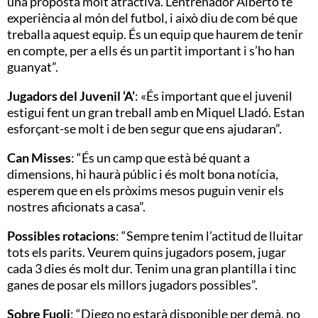
una proposta molt atractiva. L’entrenador Alberto té
experiència al món del futbol, i això diu de com bé que
treballa aquest equip. És un equip que haurem de tenir
en compte, per a ells és un partit important i s’ho han
guanyat”.
Jugadors del Juvenil ‘A’
: «És important que el juvenil
estigui fent un gran treball amb en Miquel Lladó. Estan
esforçant-se molt i de ben segur que ens ajudaran”.
Can Misses
: “És un camp que està bé quant a
dimensions, hi haurà públic i és molt bona notícia,
esperem que en els pròxims mesos puguin venir els
nostres aficionats a casa”.
Possibles rotacions
: “Sempre tenim l’actitud de lluitar
tots els parits. Veurem quins jugadors posem, jugar
cada 3 dies és molt dur. Tenim una gran plantilla i tinc
ganes de posar els millors jugadors possibles”.
Sobre Fuoli
: “Diego no estarà disponible per demà, no