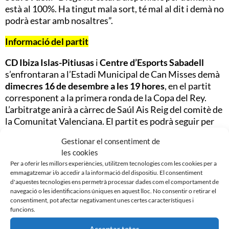
està al 100%. Ha tingut mala sort, té mal al dit i demà no
podrà estar amb nosaltres”.
Informació del partit
CD Ibiza Islas-Pitiusas
i
Centre d’Esports Sabadell
s’enfrontaran a l’Estadi Municipal de Can Misses demà
dimecres 16 de desembre a les 19 hores
, en el partit
corresponent a la primera ronda de la Copa del Rey.
L’arbitratge anirà a càrrec de Saúl Ais Reig del comitè de
la Comunitat Valenciana. El partit es podrà seguir per
Ràdio Sabadell
i a través del Twitter oficial del club
Gestionar el consentiment de
@CESabadell
.
les cookies
Per a oferir les millors experiències, utilitzem tecnologies com les cookies per a
emmagatzemar i/o accedir a la informació del dispositiu. El consentiment
d'aquestes tecnologies ens permetrà processar dades com el comportament de
navegació o les identificacions úniques en aquest lloc. No consentir o retirar el
consentiment, pot afectar negativament unes certes característiques i
funcions.
Feu clic per acceptar màrqueting galetes i
activar aquest contingut
Acceptar totes