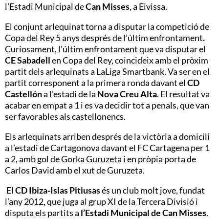
l’Estadi Municipal de
Can Misses
, a Eivissa.
El conjunt arlequinat torna a disputar la competició de
Copa del Rey 5 anys després de l’últim enfrontament
.
Curiosament, l’últim enfrontament que va disputar el
CE Sabadell
en Copa del Rey, coincideix amb el pròxim
partit dels arlequinats a LaLiga Smartbank. Va ser en el
partit corresponent a la primera ronda davant el
CD
Castellón
a l’estadi de la
Nova Creu Alta
. El resultat va
acabar en empat a 1 i es va decidir tot a penals, que van
ser favorables als castellonencs.
Els arlequinats arriben després de la victòria a domicili
a l’estadi de Cartagonova davant el FC Cartagena per 1
a 2, amb gol de Gorka Guruzeta i en pròpia porta de
Carlos David amb el xut de Guruzeta.
El
CD Ibiza-Islas Pitiusas
és un club molt jove, fundat
l’any 2012, que juga al grup XI de la Tercera Divisió i
disputa els partits a
l’Estadi Municipal de Can Misses
.