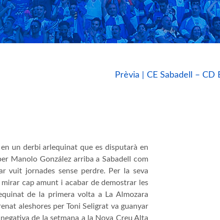
Prèvia | CE Sabadell – CD 
en un derbi arlequinat que es disputarà en
t per Manolo González arriba a Sabadell com
r vuit jornades sense perdre. Per la seva
r mirar cap amunt i acabar de demostrar les
lequinat de la primera volta a La Almozara
trenat aleshores per Toni Seligrat va guanyar
 negativa de la setmana a la Nova Creu Alta