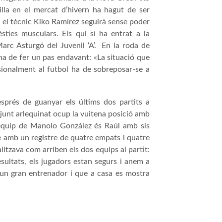
illa en el mercat d’hivern ha hagut de ser
t, el tècnic Kiko Ramírez seguirà sense poder
ies musculars. Els qui sí ha entrat a la
arc Asturgó del Juvenil ‘A’. En la roda de
ha de fer un pas endavant: «
La situació que
ssionalment al futbol ha de sobreposar-se a
sprés de guanyar els últims dos partits a
onjunt arlequinat ocup la vuitena posició amb
’equip de Manolo González és Raúl amb sis
dre amb un registre de quatre empats i quatre
litzava com arriben els dos equips al partit:
sultats, els jugadors estan segurs i anem a
b un gran entrenador i que a casa es mostra