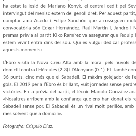
ha estat la lesió de Mariano Konyk, el central cedit pel Sev
intervingut del menisc extern del genoll dret. Per aquest parti
comptar amb Acedo i Felipe Sanchón que arrosseguen molèst
convocatòria són Edgar Hernández, Raúl Martín i, Jandro i M
premsa prèvia al partit Kiko Ramírez va assegurar que l’equip 
estem vivint entra dins del sou. Qui es vulgui dedicar profe
aquests moments».
L’Ebro visita la Nova Creu Alta amb la moral pels núvols de
domicili contra l’Hércules (2-3) i l’Alcoyano (0-1). EL també c
36 punts, cinc més que el Sabadell. El màxim golejador de l
gols. El 2019 per a l’Ebro és brillant, vuit jornades sense per
victòries. En la prèvia del partit, el tècnic Manolo González ana
«Nosaltres arribem amb la confiança que ens han donat els re
Sabadell sense por. El Sabadell és un rival molt perillós, am
més solvent que a domicili».
Fotografia: Críspulo Díaz.