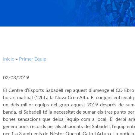
Inicio
»
Primer Equip
02/03/2019
El Centre d’Esports Sabadell rep aquest diumenge el CD Ebro 
horari matinal (12h) a la Nova Creu Alta. El conjunt entrena
un dels millor equips del grup aquest 2019 després de suma
banda, el Sabadell té la necessitat de sumar els tres punts pe
bones sensacions que deixa l’equip com a local. El derbi ar
genera bons records per als aficionats del Sabadell, l’equip en
per 1 a 3 amb gols de Néstor Querol, Gato i Arturo. La notícia