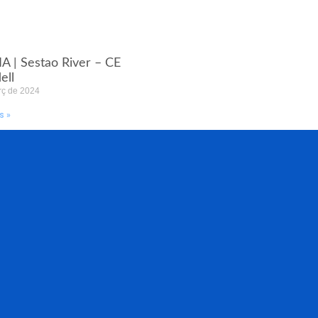
A | Sestao River – CE
ell
rç de 2024
s »