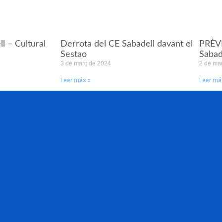
l – Cultural
Derrota del CE Sabadell davant el
PRÈVI
Sestao
Sabad
3 de març de 2024
2 de ma
Leer más »
Leer má