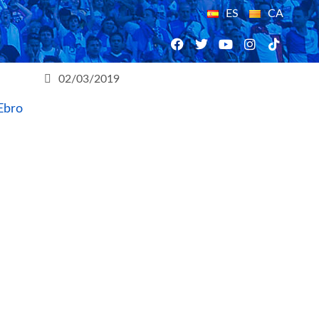
ES
CA
02/03/2019
Ebro