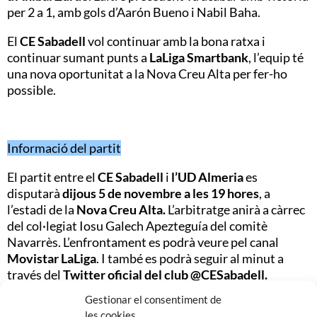
per 2 a 1, amb gols d’Aarón Bueno i Nabil Baha.
El
CE Sabadell
vol continuar amb la bona ratxa i
continuar sumant punts a
LaLiga Smartbank
, l’equip té
una nova oportunitat a la Nova Creu Alta per fer-ho
possible.
Informació del partit
El partit entre el
CE Sabadell
i
l’UD Almeria
es
disputarà
dijous 5 de novembre a les 19 hores
, a
l’estadi de la
Nova Creu Alta
.
L’arbitratge anirà a càrrec
del col·legiat Iosu Galech Apezteguía del comitè
Navarrès. L’enfrontament es podrà veure pel canal
Movistar LaLiga
. I també es podrà seguir al minut a
través del
Twitter oficial del club
@CESabadell.
Gestionar el consentiment de
les cookies