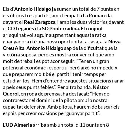
Els d’
Antonio Hidalgo
ja sumen un total de 7 punts en
els últims tres partits, amb l’empat a La Romareda
davant el
Real Zaragoza
, i amb les dues victòries davant
el
CD Leganés
i la
SD Ponferradina.
El conjunt
arlequinat vol seguir augmentant aquesta ratxa
guanyadora i té una nova oportunitat a casa, a la
Nova
Creu Alta
.
Antonio Hidalgo
sap de la dificultat que la
victòria suposa, però es mostra convençut que amb
molt de treball es pot aconseguir: “Tenen un gran
potencial econòmic i esportiu, però això no impedeix
que preparem molt bé el partit i tenir temps per
estudiar-los. Hem d’entendre aquestes situacions i anar
a pels seus punts febles”.
Per altra banda,
Néstor
Querol
, en roda de premsa, ha destacat: “Hem de
contrarestar el domini de la pilota amb la nostra
capacitat defensiva. Amb pilota, haurem de buscar els
espais per crear ocasions per guanyar partit”.
L’UD Almeria
arriba amb un total d’11 punts en 8