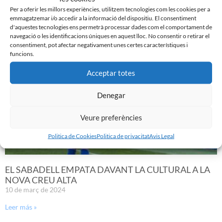
Per a oferir les millors experiències, utilitzem tecnologies com les cookies per a
emmagatzemar i/o accedir a la informació del dispositiu. El consentiment
d'aquestes tecnologies ens permetrà processar dades com el comportament de
Noticias Relacionadas
navegació o les identificacions úniques en aquest lloc. No consentir o retirar el
consentiment, pot afectar negativament unes certes característiques i
funcions.
Acceptar totes
Denegar
Veure preferències
Politica de Cookies
Politica de privacitat
Avis Legal
EL SABADELL EMPATA DAVANT LA CULTURAL A LA
NOVA CREU ALTA
10 de març de 2024
Leer más »