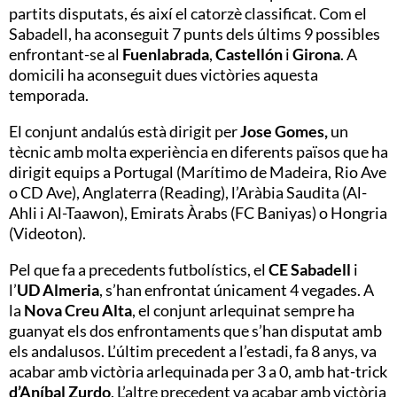
partits disputats, és així el catorzè classificat. Com el
Sabadell, ha aconseguit 7 punts dels últims 9 possibles
enfrontant-se al
Fuenlabrada
,
Castellón
i
Girona
. A
domicili ha aconseguit dues victòries aquesta
temporada.
El conjunt andalús està dirigit per
Jose Gomes,
un
tècnic amb molta experiència en diferents països que ha
dirigit equips a Portugal (Marítimo de Madeira, Rio Ave
o CD Ave), Anglaterra (Reading), l’Aràbia Saudita (Al-
Ahli i Al-Taawon), Emirats Àrabs (FC Baniyas) o Hongria
(Videoton).
Pel que fa a precedents futbolístics, el
CE Sabadell
i
l’
UD Almeria
, s’han enfrontat únicament 4 vegades. A
la
Nova Creu Alta
, el conjunt arlequinat sempre ha
guanyat els dos enfrontaments que s’han disputat amb
els andalusos. L’últim precedent a l’estadi, fa 8 anys, va
acabar amb victòria arlequinada per 3 a 0, amb hat-trick
d’Aníbal Zurdo
. L’altre precedent va acabar amb victòria