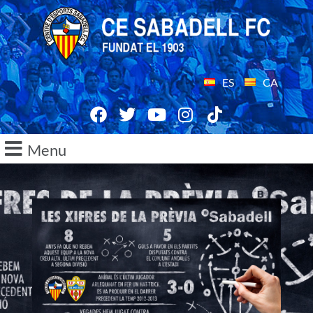
ES
CA
Menu