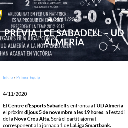
04/11/2020
PRÈVIA | CE SABADELL – UD
ALMERÍA
Inicio
»
Primer Equip
4/11/2020
El
Centre d’Esports Sabadell
s’enfronta a
l’UD Almeria
el pròxim
dijous 5 de novembre
a les
19 hores
, a l’estadi
de la
Nova Creu Alta
. Serà el partit ajornat
corresponent a la jornada 1 de
LaLiga Smartbank.