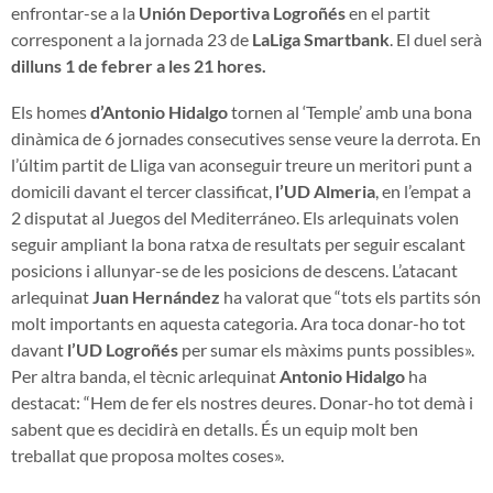
enfrontar-se a la
Unión Deportiva Logroñés
en el partit
corresponent a la jornada 23 de
LaLiga Smartbank
. El duel serà
dilluns 1 de febrer a les 21 hores.
Els homes
d’Antonio Hidalgo
tornen al ‘Temple’ amb una bona
dinàmica de 6 jornades consecutives sense veure la derrota. En
l’últim partit de Lliga van aconseguir treure un meritori punt a
domicili davant el tercer classificat,
l’UD Almeria
, en l’empat a
2 disputat al Juegos del Mediterráneo. Els arlequinats volen
seguir ampliant la bona ratxa de resultats per seguir escalant
posicions i allunyar-se de les posicions de descens. L’atacant
arlequinat
Juan Hernández
ha valorat que “tots els partits són
molt importants en aquesta categoria. Ara toca donar-ho tot
davant
l’UD Logroñés
per sumar els màxims punts possibles».
Per altra banda, el tècnic arlequinat
Antonio Hidalgo
ha
destacat: “Hem de fer els nostres deures. Donar-ho tot demà i
sabent que es decidirà en detalls. És un equip molt ben
treballat que proposa moltes coses».