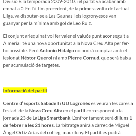
Divisió B la temporada 2009-2010, i el partit va acabar amb
empat a 0. En l’últim precedent, de la primera volta de l’actual
Lliga, va disputar-se a Las Gaunas i els logronyesos van
guanyar per la mínima amb gol de Leo Ruiz.
El conjunt arlequinat vol fer valer el valuós punt aconseguit a
Almeria i té una nova oportunitat a la Nova Creu Alta per fer-
ho possible. Però
Antonio
Hidalgo
no podrà comptar amb el
lesionat
Néstor Querol
ni amb
Pierre Cornud
, que serà baixa
per acumulació de targetes.
Informació del partit
Centre d’Esports Sabadell
i
UD Logroñés
es veuran les cares a
l’estadi de la
Nova Creu Alta
en el partit corresponent a la
jornada 23 de
LaLiga Smartbank
. L’enfrontament serà
dilluns 1
de febrer a les 21 hores
. L’arbitratge anirà a càrrec de Miguel
Ángel Ortiz Arias del col·legi madrileny. El partit es podrà