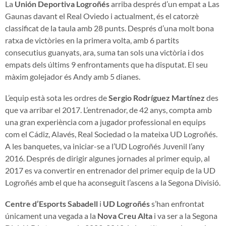
La
Unión Deportiva Logroñés
arriba després d’un empat a Las
Gaunas davant el Real Oviedo i actualment, és el catorzè
classificat de la taula amb 28 punts. Després d’una molt bona
ratxa de victòries en la primera volta, amb 6 partits
consecutius guanyats, ara, suma tan sols una victòria i dos
empats dels últims 9 enfrontaments que ha disputat. El seu
màxim golejador és Andy amb 5 dianes.
L’equip està sota les ordres de
Sergio Rodríguez Martínez
des
que va arribar el 2017. L’entrenador, de 42 anys, compta amb
una gran experiència com a jugador professional en equips
com el Cádiz, Alavés, Real Sociedad o la mateixa UD Logroñés.
A les banquetes, va iniciar-se a l’UD Logroñés Juvenil l’any
2016. Després de dirigir algunes jornades al primer equip, al
2017 es va convertir en entrenador del primer equip de la UD
Logroñés amb el que ha aconseguit l’ascens a la Segona Divisió.
Centre d’Esports Sabadell
i
UD Logroñés
s’han enfrontat
únicament una vegada a la
Nova Creu Alta
i va ser a la Segona