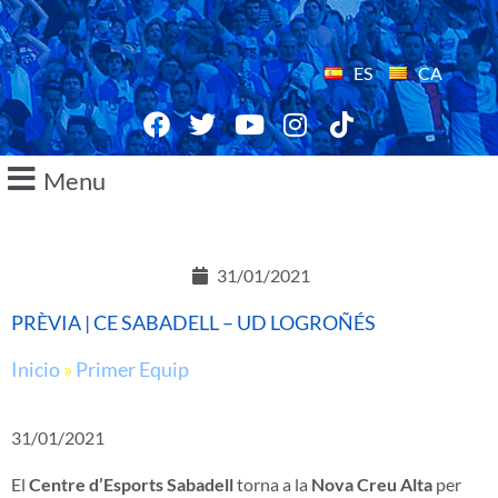
ES
CA
Menu
31/01/2021
PRÈVIA | CE SABADELL – UD LOGROÑÉS
Inicio
»
Primer Equip
31/01/2021
El
Centre d’Esports Sabadell
torna a la
Nova Creu Alta
per