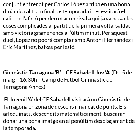
conjunt entrenat per Carlos López arriba en una bona
dinàmica al tram final de temporada i necessitarà el
caliu de l’afició per derrotar un rival a qui ja va posar les
coses complicades al partit de la primera volta, saldat
amb victòria gramenenca a l’últim minut. Per aquest
duel, López no podrà comptar amb Antoni Hernández i
Eric Martínez, baixes per lesió.
Gimnàstic Tarragona ‘B’ – CE Sabadell Juv ‘A’
(Ds. 5 de
maig – 16:30h – Camp de Futbol Gimnàstic de
Tarragona Annex)
El Juvenil ‘A’ del CE Sabadell visitarà un Gimnàstic de
Tarragona en zona de descens i mancat de punts. Els
arlequinats, descendits matemàticament, buscaran
donar una bona imatge en el penúltim desplaçament de
la temporada.