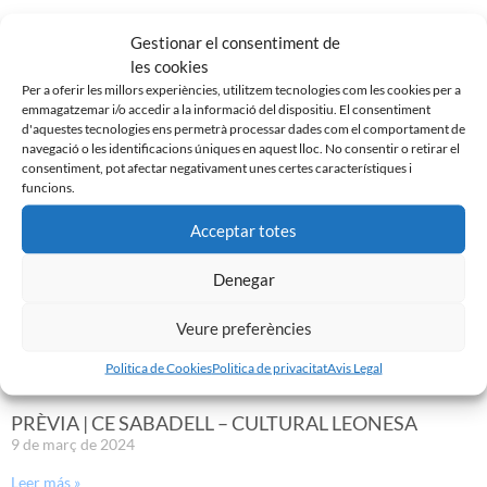
EL SABADELL EMPATA DAVANT LA CULTURAL A LA
Gestionar el consentiment de
NOVA CREU ALTA
les cookies
10 de març de 2024
Per a oferir les millors experiències, utilitzem tecnologies com les cookies per a
Leer más »
emmagatzemar i/o accedir a la informació del dispositiu. El consentiment
d'aquestes tecnologies ens permetrà processar dades com el comportament de
navegació o les identificacions úniques en aquest lloc. No consentir o retirar el
consentiment, pot afectar negativament unes certes característiques i
funcions.
Acceptar totes
Denegar
Veure preferències
Politica de Cookies
Politica de privacitat
Avis Legal
PRÈVIA | CE SABADELL – CULTURAL LEONESA
9 de març de 2024
Leer más »