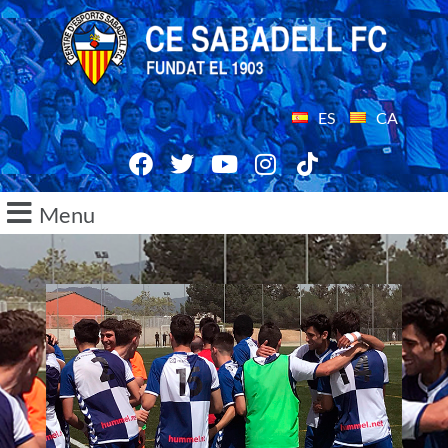
ES
CA
Menu