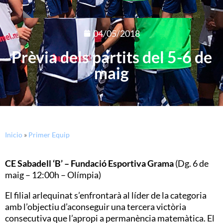
04/05/2018
Prèvia dels partits del 5-6 de
maig
Inicio
»
Primer Equip
CE Sabadell ‘B’ – Fundació Esportiva Grama
(Dg. 6 de
maig – 12:00h – Olímpia)
El filial arlequinat s’enfrontarà al líder de la categoria
amb l’objectiu d’aconseguir una tercera victòria
consecutiva que l’apropi a permanència matemàtica. El