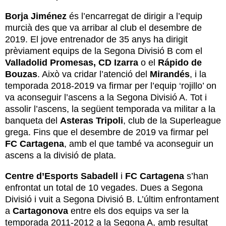
Borja Jiménez
és l’encarregat de dirigir a l’equip
murcià des que va arribar al club el desembre de
2019. El jove entrenador de 35 anys ha dirigit
prèviament equips de la Segona Divisió B com el
Valladolid Promesas, CD Izarra
o el
Rápido de
Bouzas
. Això va cridar l’atenció del
Mirandés
, i la
temporada 2018-2019 va firmar per l’equip ‘rojillo’ on
va aconseguir l’ascens a la Segona Divisió A. Tot i
assolir l’ascens, la següent temporada va militar a la
banqueta del
Asteras Tripoli
, club de la Superleague
grega. Fins que el desembre de 2019 va firmar pel
FC Cartagena
, amb el que també va aconseguir un
ascens a la divisió de plata.
Centre d’Esports Sabadell
i
FC Cartagena
s’han
enfrontat un total de 10 vegades. Dues a Segona
Divisió i vuit a Segona Divisió B. L’últim enfrontament
a
Cartagonova
entre els dos equips va ser la
temporada 2011-2012 a la Segona A, amb resultat