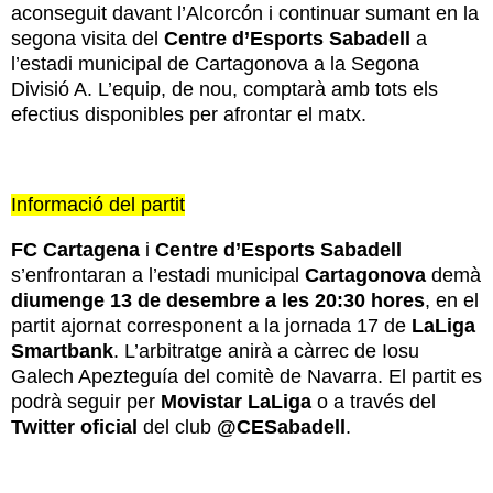
aconseguit davant l’Alcorcón i continuar sumant en la
segona visita del
Centre d’Esports Sabadell
a
l’estadi municipal de Cartagonova a la Segona
Divisió A. L’equip, de nou, comptarà amb tots els
efectius disponibles per afrontar el matx.
Informació del partit
FC Cartagena
i
Centre d’Esports Sabadell
s’enfrontaran a l’estadi municipal
Cartagonova
demà
diumenge 13 de desembre a les 20:30 hores
, en el
partit ajornat corresponent a la jornada 17 de
LaLiga
Smartbank
. L’arbitratge anirà a càrrec de
Iosu
Galech Apezteguía
del comitè de Navarra. El partit es
podrà seguir per
Movistar LaLiga
o a través del
Twitter oficial
del club
@CESabadell
.