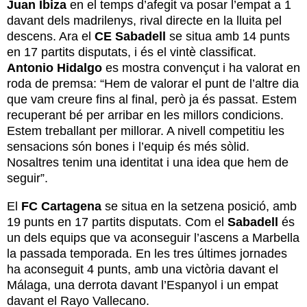
Juan Ibiza
en el temps d’afegit va posar l’empat a 1
davant dels madrilenys, rival directe en la lluita pel
descens. Ara el
CE Sabadell
se situa amb 14 punts
en 17 partits disputats, i és el vintè classificat.
Antonio Hidalgo
es mostra convençut i ha valorat en
roda de premsa: “Hem de valorar el punt de l’altre dia
que vam creure fins al final, però ja és passat. Estem
recuperant bé per arribar en les millors condicions.
Estem treballant per millorar. A nivell competitiu les
sensacions són bones i l’equip és més sòlid.
Nosaltres tenim una identitat i una idea que hem de
seguir”.
El
FC Cartagena
se situa en la setzena posició, amb
19 punts en 17 partits disputats. Com el
Sabadell
és
un dels equips que va aconseguir l’ascens a Marbella
la passada temporada. En les tres últimes jornades
ha aconseguit 4 punts, amb una victòria davant el
Málaga, una derrota davant l’Espanyol i un empat
davant el Rayo Vallecano.