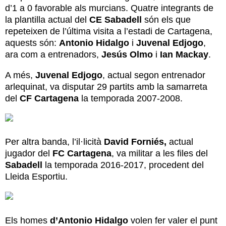
d’1 a 0 favorable als murcians. Quatre integrants de
la plantilla actual del
CE Sabadell
són els que
repeteixen de l’última visita a l’estadi de Cartagena,
aquests són:
Antonio Hidalgo
i
Juvenal Edjogo
,
ara com a entrenadors,
Jesús Olmo
i
Ian Mackay
.
A més,
Juvenal Edjogo
, actual segon entrenador
arlequinat, va disputar 29 partits amb la samarreta
del
CF Cartagena
la temporada 2007-2008.
Per altra banda, l’il·licità
David Forniés,
actual
jugador del
FC Cartagena
, va militar a les files del
Sabadell
la temporada 2016-2017, procedent del
Lleida Esportiu.
Els homes
d’Antonio Hidalgo
volen fer valer el punt