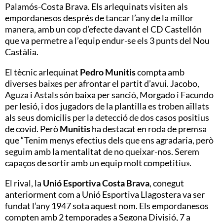
Palamós-Costa Brava. Els arlequinats visiten als
empordanesos després de tancar l’any de la millor
manera, amb un cop d’efecte davant el CD Castellón
que va permetre a l’equip endur-se els 3 punts del Nou
Castàlia.
El tècnic arlequinat
Pedro Munitis
compta amb
diverses baixes per afrontar el partit d’avui. Jacobo,
Aguza i Astals són baixa per sanció, Morgado i Facundo
per lesió, i dos jugadors de la plantilla es troben aïllats
als seus domicilis per la detecció de dos casos positius
de covid.
Però
Munitis
ha destacat en roda de premsa
que “Tenim menys efectius dels que ens agradaria, però
seguim amb la mentalitat de no queixar-nos. Serem
capaços de sortir amb un equip molt competitiu».
El rival, la
Unió Esportiva Costa Brava
, conegut
anteriorment com a Unió Esportiva Llagostera va ser
fundat l’any 1947 sota aquest nom. Els empordanesos
compten amb 2 temporades a Segona Divisió, 7 a