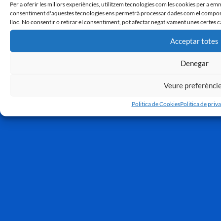
Per a oferir les millors experiències, utilitzem tecnologies com les cookies per a em
consentiment d'aquestes tecnologies ens permetrà processar dades com el comport
lloc. No consentir o retirar el consentiment, pot afectar negativament unes certes c
Acceptar totes
Denegar
Veure preferènci
Politica de Cookies
Politica de priva