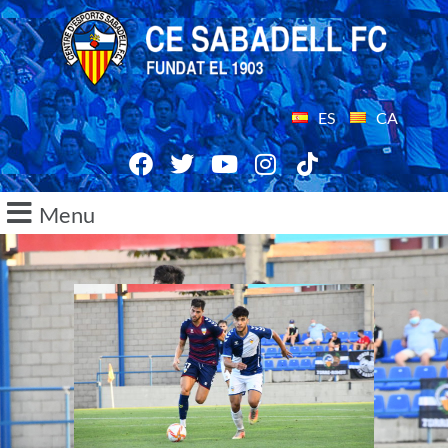
ES
CA
Menu