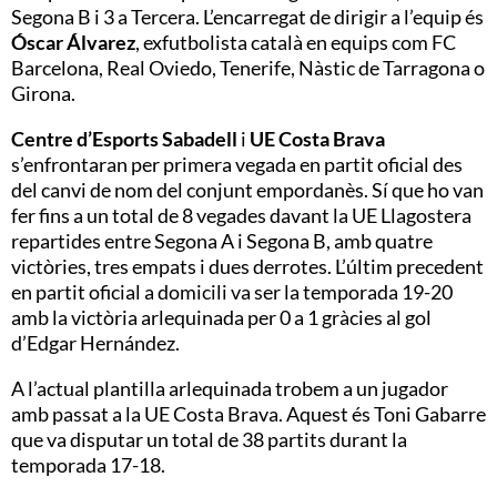
Segona B i 3 a Tercera. L’encarregat de dirigir a l’equip és
Óscar Álvarez
, exfutbolista català en equips com FC
Barcelona, Real Oviedo, Tenerife, Nàstic de Tarragona o
Girona.
Centre d’Esports Sabadell
i
UE Costa Brava
s’enfrontaran per primera vegada en partit oficial des
del canvi de nom del conjunt empordanès. Sí que ho van
fer fins a un total de 8 vegades davant la UE Llagostera
repartides entre Segona A i Segona B, amb quatre
victòries, tres empats i dues derrotes. L’últim precedent
en partit oficial a domicili va ser la temporada 19-20
amb la victòria arlequinada per 0 a 1 gràcies al gol
d’Edgar Hernández.
A l’actual plantilla arlequinada trobem a un jugador
amb passat a la UE Costa Brava. Aquest és Toni Gabarre
que va disputar un total de 38 partits durant la
temporada 17-18.