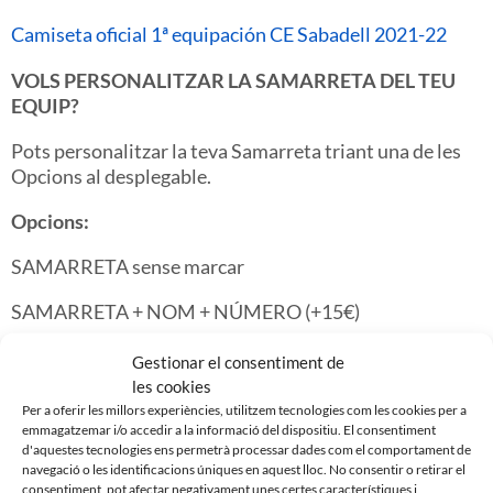
Camiseta oficial 1ª equipación CE Sabadell 2021-22
VOLS PERSONALITZAR LA SAMARRETA DEL TEU
EQUIP?
Pots personalitzar la teva Samarreta triant una de les
Opcions al desplegable.
Opcions:
SAMARRETA sense marcar
SAMARRETA + NOM + NÚMERO (+15€)
SAMARRETA + NOM + NÚMERO + LIGA (18€)
Gestionar el consentiment de
les cookies
*
Reviseu sempre:
el NOM O NÚMERO que ens envieu,
Per a oferir les millors experiències, utilitzem tecnologies com les cookies per a
perquè serà
Exactament
el que nosaltres Marquem a la
emmagatzemar i/o accedir a la informació del dispositiu. El consentiment
Samarreta.
d'aquestes tecnologies ens permetrà processar dades com el comportament de
navegació o les identificacions úniques en aquest lloc. No consentir o retirar el
consentiment, pot afectar negativament unes certes característiques i