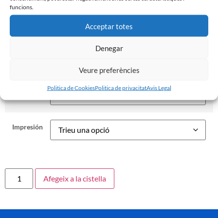
Només es personalitzaran les Samarretes si trieu la Opció
funcions.
al desplegable i ens especifiqueu la personalització (nom,
número o logo LALIGA).
Acceptar totes
Denegar
60,00
€
–
78,00
€
Veure preferències
Politica de Cookies
Politica de privacitat
Avis Legal
Talla
Impresión
Afegeix a la cistella