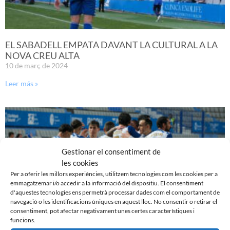
EL SABADELL EMPATA DAVANT LA CULTURAL A LA
NOVA CREU ALTA
10 de març de 2024
Leer más »
Gestionar el consentiment de
les cookies
Per a oferir les millors experiències, utilitzem tecnologies com les cookies per a
emmagatzemar i/o accedir a la informació del dispositiu. El consentiment
d'aquestes tecnologies ens permetrà processar dades com el comportament de
navegació o les identificacions úniques en aquest lloc. No consentir o retirar el
consentiment, pot afectar negativament unes certes característiques i
funcions.