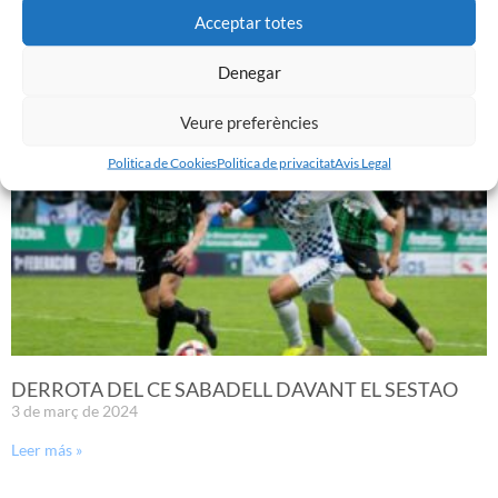
PRÈVIA | CE SABADELL – CULTURAL LEONESA
Acceptar totes
9 de març de 2024
Leer más »
Denegar
Veure preferències
Politica de Cookies
Politica de privacitat
Avis Legal
DERROTA DEL CE SABADELL DAVANT EL SESTAO
3 de març de 2024
Leer más »