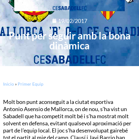
19/02/2017
Punt per seguir amb la bona
dinàmica
Inicio
»
Primer Equip
Molt bon punt aconseguit a la ciutat esportiva
Antonio
Asensio
de Mallorca, on de nou, s’ha vist un
Sabadell que ha competit molt bé i s’ha mostrat molt
solvent en defensa, evitant qualsevol aproximació per
part de l’equip local. El joc s’ha desenvolupat gairebé
tot el partit al mig del camp.
Clausí
i
Javi
Barrio
han