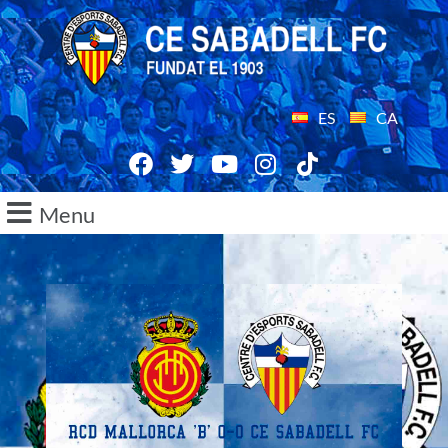
ES
CA
Menu