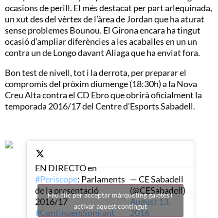
ocasions de perill. El més destacat per part arlequinada,
un xut des del vèrtex de l’àrea de Jordan que ha aturat
sense problemes Bounou. El Girona encara ha tingut
ocasió d’ampliar diferències a les acaballes en un un
contra un de Longo davant Aliaga que ha enviat fora.
Bon test de nivell, tot i la derrota, per preparar el
compromís del pròxim diumenge (18:30h) a la Nova
Creu Alta contra el CD Ebro que obrirà oficialment la
temporada 2016/17 del Centre d’Esports Sabadell.
EN DIRECTO en
#Periscope
: Parlaments
— CE Sabadell
de la presentació
(@CESabadell)
Feu clic per acceptar màrqueting galetes i
2016/17
August 13,
activar aquest contingut
#ContinuemSomiant
2016