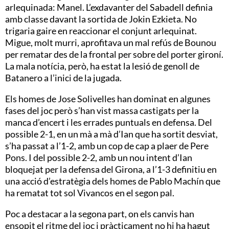
arlequinada: Manel. L’exdavanter del Sabadell definia
amb classe davant la sortida de Jokin Ezkieta. No
trigaria gaire en reaccionar el conjunt arlequinat.
Migue, molt murri, aprofitava un mal refús de Bounou
per rematar des de la frontal per sobre del porter gironí.
La mala notícia, però, ha estat la lesió de genoll de
Batanero a l’inici de la jugada.
Els homes de Jose Solivelles han dominat en algunes
fases del joc però s’han vist massa castigats per la
manca d’encert i les errades puntuals en defensa. Del
possible 2-1, en un mà a mà d’Ian que ha sortit desviat,
s’ha passat a l’1-2, amb un cop de cap a plaer de Pere
Pons. I del possible 2-2, amb un nou intent d’Ian
bloquejat per la defensa del Girona, a l’1-3 definitiu en
una acció d’estratègia dels homes de Pablo Machín que
ha rematat tot sol Vivancos en el segon pal.
Poc a destacar a la segona part, on els canvis han
ensopit el ritme del joc i pràcticament no hi ha hagut