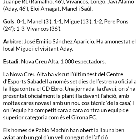
Juanpe RL (Ramalho, 46’), Vivancos, Longo, Javi Álamo
(Aday, 46’), Eloi Amagat, Manel i Saúl.
Gols
: 0-1, Manel (3’); 1-1, Migue (13’); 1-2, Pere Pons
(24’); 1-3, Vivancos (36’).
Àrbitre
: José Emilio Sánchez Aparicio. Ha amonestat el
local Migue i el visitant Aday.
Estadi
: Nova Creu Alta. 1.000 espectadors.
La Nova Creu Alta ha viscut l’últim test del Centre
d’Esports Sabadell a només set dies de l’estrena oficial a
la lliga contra el CD Ebro. Una jornada, la d’avui, on s’ha
presentat oficialment la plantilla davant l’afició, amb
moltes cares noves i amb un nou cos tècnic ‘de la casa’, i
on l’equip ha competit cara a cara contra un equip de
superior categoria com és el Girona FC.
Els homes de Pablo Machín han obert la llauna ben
aviat amb un gol d’un vell conegut de l’afició