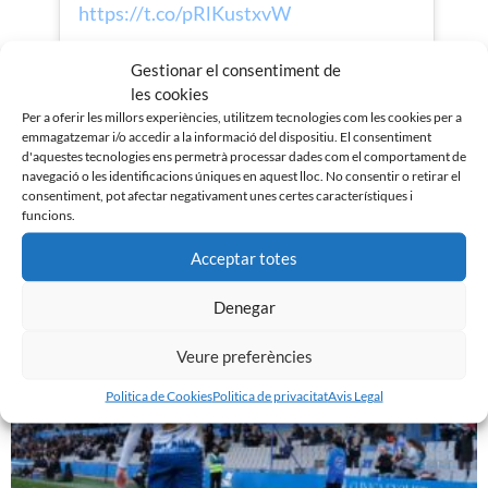
https://t.co/pRlKustxvW
Gestionar el consentiment de
les cookies
Per a oferir les millors experiències, utilitzem tecnologies com les cookies per a
Imatges: Roger Benet.
emmagatzemar i/o accedir a la informació del dispositiu. El consentiment
d'aquestes tecnologies ens permetrà processar dades com el comportament de
navegació o les identificacions úniques en aquest lloc. No consentir o retirar el
consentiment, pot afectar negativament unes certes característiques i
funcions.
Acceptar totes
Noticias Relacionadas
Denegar
Veure preferències
Politica de Cookies
Politica de privacitat
Avis Legal