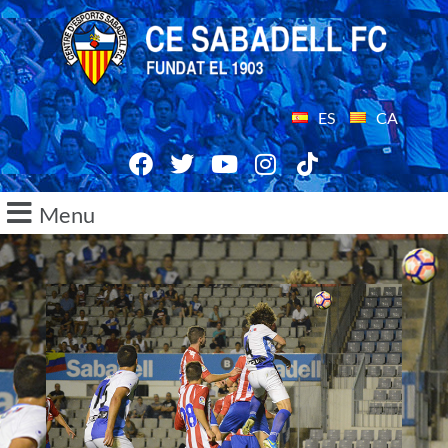
ES
CA
Menu