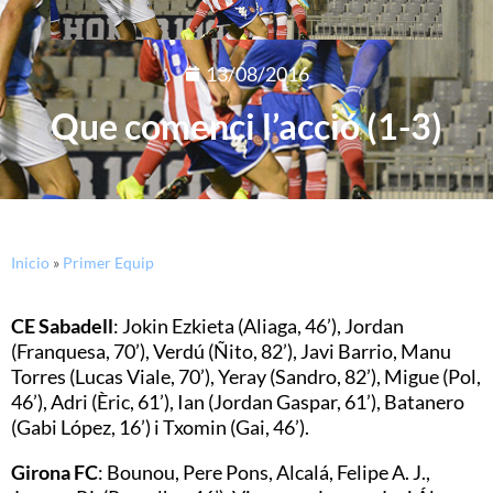
13/08/2016
Que comenci l’acció (1-3)
Inicio
»
Primer Equip
CE Sabadell
: Jokin Ezkieta (Aliaga, 46’), Jordan
(Franquesa, 70’), Verdú (Ñito, 82’), Javi Barrio, Manu
Torres (Lucas Viale, 70’), Yeray (Sandro, 82’), Migue (Pol,
46’), Adri (Èric, 61’), Ian (Jordan Gaspar, 61’), Batanero
(Gabi López, 16’) i Txomin (Gai, 46’).
Girona FC
: Bounou, Pere Pons, Alcalá, Felipe A. J.,