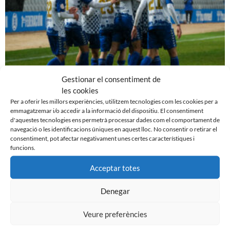
Gestionar el consentiment de
PRÈVIA | CE SABADELL – CULTURAL LEONESA
les cookies
9 de març de 2024
Per a oferir les millors experiències, utilitzem tecnologies com les cookies per a
emmagatzemar i/o accedir a la informació del dispositiu. El consentiment
Leer más »
d'aquestes tecnologies ens permetrà processar dades com el comportament de
navegació o les identificacions úniques en aquest lloc. No consentir o retirar el
consentiment, pot afectar negativament unes certes característiques i
funcions.
Acceptar totes
Denegar
Veure preferències