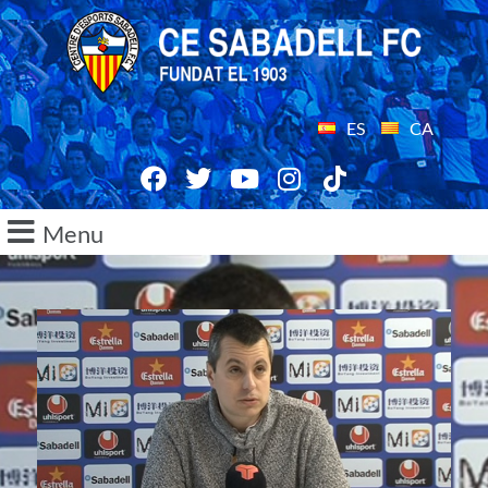
ES
CA
Menu