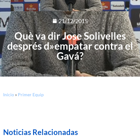
21/12/2015
Què va dir Jose Solivelles
després d»empatar contra el
Gavá?
Inicio
»
Primer Equip
Noticias Relacionadas