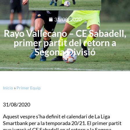
31/08/2020
Rayo Vallecano – CE Sabadell,
primer partit del retorn a
Segona Divisió
Inicio
»
Primer Equip
31/08/2020
Aquest vespre s’ha definit el calendari de La Liga
Smartbank per a la temporada 20/21. El primer partit
que jugarà el CE Sabadell en el retorn a la Segona