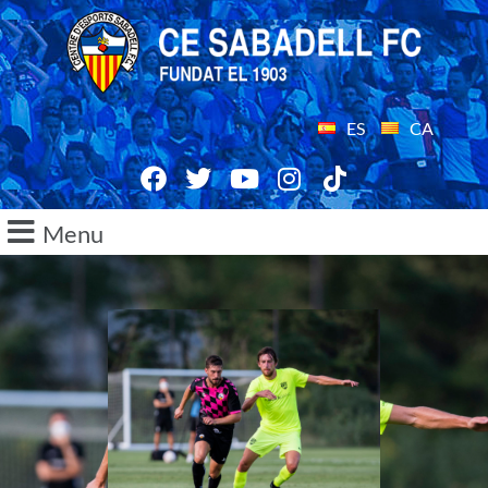
ES
CA
Menu