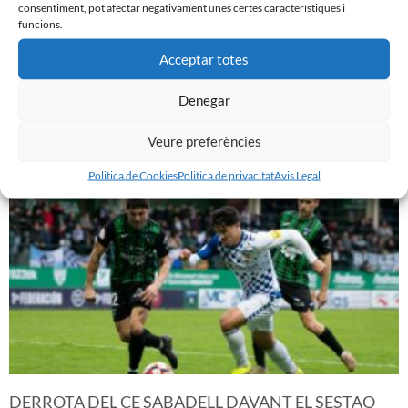
consentiment, pot afectar negativament unes certes característiques i
funcions.
Acceptar totes
PRÈVIA | CE SABADELL – CULTURAL LEONESA
Denegar
9 de març de 2024
Leer más »
Veure preferències
Politica de Cookies
Politica de privacitat
Avis Legal
DERROTA DEL CE SABADELL DAVANT EL SESTAO