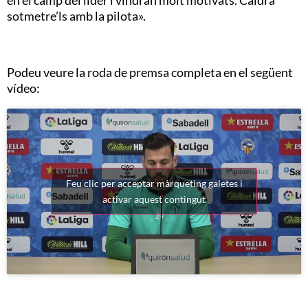
sotmetre’ls amb la pilota».
Podeu veure la roda de premsa completa en el següent
vídeo:
Feu clic per acceptar màrqueting galetes i
activar aquest contingut