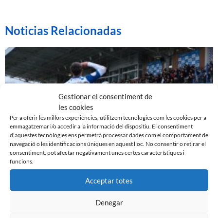
Noticias Relacionadas
Gestionar el consentiment de
les cookies
Per a oferir les millors experiències, utilitzem tecnologies com les cookies per a
emmagatzemar i/o accedir a la informació del dispositiu. El consentiment
d'aquestes tecnologies ens permetrà processar dades com el comportament de
navegació o les identificacions úniques en aquest lloc. No consentir o retirar el
consentiment, pot afectar negativament unes certes característiques i
funcions.
EL SABADELL EMPATA DAVANT LA CULTURAL A LA
NOVA CREU ALTA
Acceptar totes
10 de març de 2024
Denegar
Leer más »