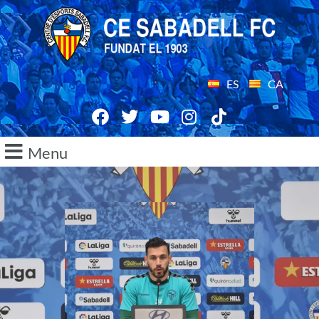
ES
CA
Menu