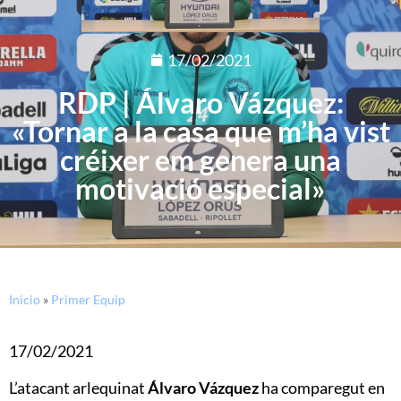
17/02/2021
RDP | Álvaro Vázquez:
«Tornar a la casa que m’ha vist
créixer em genera una
motivació especial»
Inicio
»
Primer Equip
17/02/2021
L’atacant arlequinat
Álvaro Vázquez
ha comparegut en