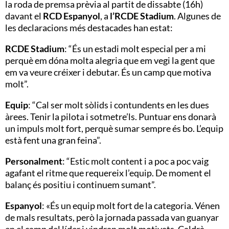
la roda de premsa prèvia al partit de dissabte (16h)
davant el
RCD Espanyol
, a
l’RCDE Stadium
. Algunes de
les declaracions més destacades han estat:
RCDE Stadium
: “És un estadi molt especial per a mi
perquè em dóna molta alegria que em vegi la gent que
em va veure créixer i debutar. És un camp que motiva
molt”.
Equip
: “Cal ser molt sòlids i contundents en les dues
àrees. Tenir la pilota i sotmetre’ls. Puntuar ens donarà
un impuls molt fort, perquè sumar sempre és bo. L’equip
està fent una gran feina”.
Personalment
: “Estic molt content i a poc a poc vaig
agafant el ritme que requereix l’equip. De moment el
balanç és positiu i continuem sumant”.
Espanyol
: «És un equip molt fort de la categoria. Vénen
de mals resultats, però la jornada passada van guanyar
en el camp del líder i vindran molt motivats. Caldrà