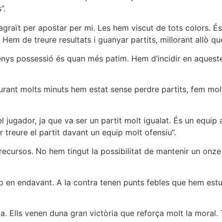
”.
 agraït per apostar per mi. Les hem viscut de tots colors. 
 Hem de treure resultats i guanyar partits, millorant allò q
menys possessió és quan més patim. Hem d’incidir en aquest
 durant molts minuts hem estat sense perdre partits, fem molt
el jugador, ja que va ser un partit molt igualat. És un equi
treure el partit davant un equip molt ofensiu”.
 recursos. No hem tingut la possibilitat de mantenir un onze
p en endavant. A la contra tenen punts febles que hem estu
a. Ells venen duna gran victòria que reforça molt la moral.