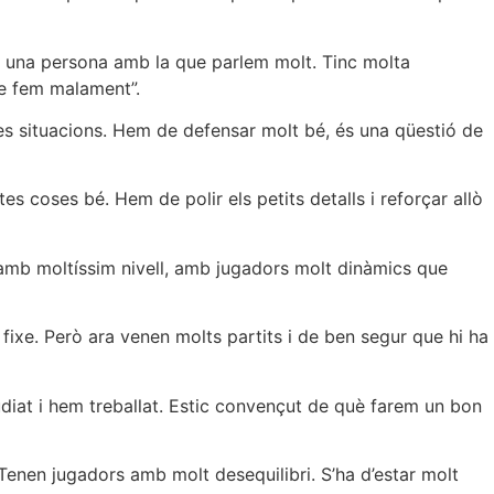
És una persona amb la que parlem molt. Tinc molta
ue fem malament”.
es situacions. Hem de defensar molt bé, és una qüestió de
es coses bé. Hem de polir els petits detalls i reforçar allò
p amb moltíssim nivell, amb jugadors molt dinàmics que
 fixe. Però ara venen molts partits i de ben segur que hi ha
diat i hem treballat. Estic convençut de què farem un bon
 Tenen jugadors amb molt desequilibri. S’ha d’estar molt