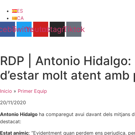
Vés
al
ES
contingut
CA
cebook
Twitter
Youtube
Instagram
Tiktok
RDP | Antonio Hidalgo: 
d’estar molt atent amb p
Inicio
»
Primer Equip
20/11/2020
Antonio Hidalgo
ha comparegut avui davant dels mitjans d
destacat:
Estat anímic
: “Evidentment quan perdem ens perjudica, per