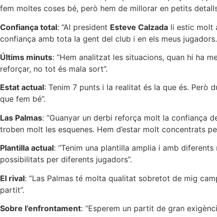
fem moltes coses bé, però hem de millorar en petits detalls
Confiança total
: “Al president
Esteve Calzada
li estic molt
confiança amb tota la gent del club i en els meus jugadors.
Últims minuts
: “Hem analitzat les situacions, quan hi ha 
reforçar, no tot és mala sort”.
Estat actual
: Tenim 7 punts i la realitat és la que és. Però
que fem bé”.
Las Palmas
: “Guanyar un derbi reforça molt la confiança d
troben molt les esquenes. Hem d’estar molt concentrats per 
Plantilla actual
: “Tenim una plantilla amplia i amb diferents
possibilitats per diferents jugadors”.
El rival
: “Las Palmas té molta qualitat sobretot de mig cam
partit”.
Sobre l’enfrontament
: “Esperem un partit de gran exigènci