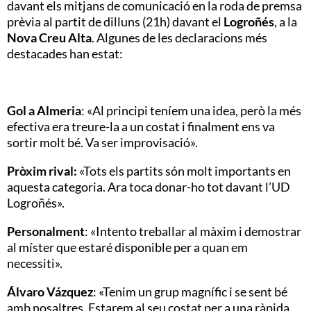
davant els mitjans de comunicació en la roda de premsa
prèvia al partit de dilluns (21h) davant el
Logroñés
, a la
Nova Creu Alta
. Algunes de les declaracions més
destacades han estat:
Gol a Almeria
: «Al principi teníem una idea, però la més
efectiva era treure-la a un costat i finalment ens va
sortir molt bé. Va ser improvisació».
Pròxim rival:
«Tots els partits són molt importants en
aquesta categoria. Ara toca donar-ho tot davant l’UD
Logroñés».
Personalment
: «Intento treballar al màxim i demostrar
al míster que estaré disponible per a quan em
necessiti».
Álvaro Vázquez
: «Tenim un grup magnífic i se sent bé
amb nosaltres. Estarem al seu costat per a una ràpida