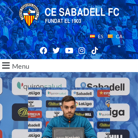
ES
CA
Menu