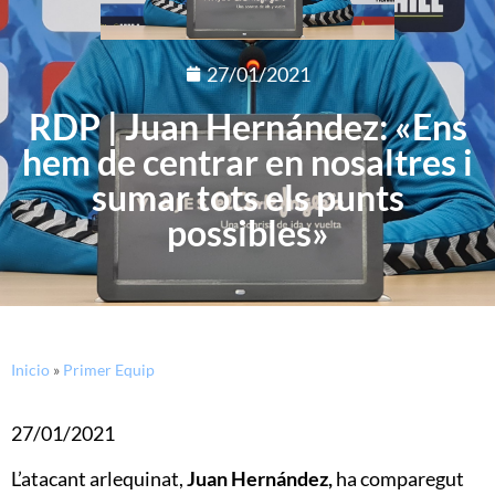
27/01/2021
RDP | Juan Hernández: «Ens
hem de centrar en nosaltres i
sumar tots els punts
possibles»
Inicio
»
Primer Equip
27/01/2021
L’atacant arlequinat,
Juan Hernández,
ha comparegut