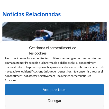
Noticias Relacionadas
Gestionar el consentiment de
les cookies
Per a oferir les millors experiències, utilitzem tecnologies com les cookies per a
emmagatzemar i/o accedir a la informació del dispositiu. El consentiment
d'aquestes tecnologies ens permetrà processar dades com el comportament de
navegació o les identificacions úniques en aquest lloc. No consentir o retirar el
consentiment, pot afectar negativament unes certes característiques i
funcions.
EL SABADELL EMPATA DAVANT LA CULTURAL A LA
NOVA CREU ALTA
Acceptar totes
10 de març de 2024
Leer más »
Denegar