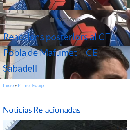
02/02/2016
Reaccions posteriors al CF
Pobla de Mafumet – CE
Sabadell
Inicio
»
Primer Equip
Noticias Relacionadas