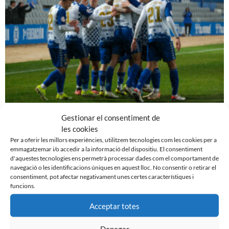
PRÈVIA | CE Sabadell – Cultural Leonesa
Gestionar el consentiment de
9 de març de 2024
les cookies
Per a oferir les millors experiències, utilitzem tecnologies com les cookies per a
Leer más »
emmagatzemar i/o accedir a la informació del dispositiu. El consentiment
d'aquestes tecnologies ens permetrà processar dades com el comportament de
navegació o les identificacions úniques en aquest lloc. No consentir o retirar el
consentiment, pot afectar negativament unes certes característiques i
funcions.
Acceptar totes
Denegar