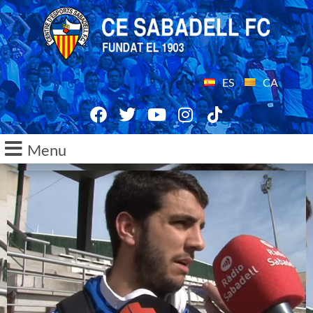
ES
CA
Menu