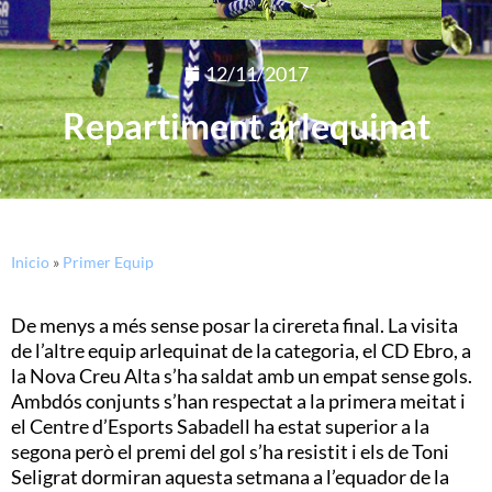
12/11/2017
Repartiment arlequinat
Inicio
»
Primer Equip
De menys a més sense posar la cirereta final. La visita
de l’altre equip arlequinat de la categoria, el CD Ebro, a
la Nova Creu Alta s’ha saldat amb un empat sense gols.
Ambdós conjunts s’han respectat a la primera meitat i
el Centre d’Esports Sabadell ha estat superior a la
segona però el premi del gol s’ha resistit i els de Toni
Seligrat dormiran aquesta setmana a l’equador de la