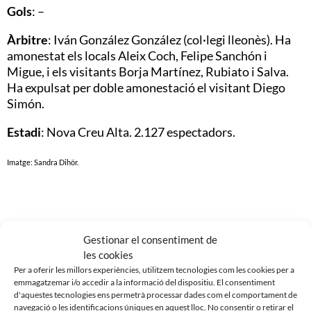
Gols
: –
Àrbitre
: Iván González González (col·legi lleonès). Ha
amonestat els locals Aleix Coch, Felipe Sanchón i
Migue, i els visitants Borja Martínez, Rubiato i Salva.
Ha expulsat per doble amonestació el visitant Diego
Simón.
Estadi
: Nova Creu Alta. 2.127 espectadors.
Imatge: Sandra Dihör.
Gestionar el consentiment de
Noticias Relacionadas
les cookies
Per a oferir les millors experiències, utilitzem tecnologies com les cookies per a
emmagatzemar i/o accedir a la informació del dispositiu. El consentiment
d'aquestes tecnologies ens permetrà processar dades com el comportament de
navegació o les identificacions úniques en aquest lloc. No consentir o retirar el