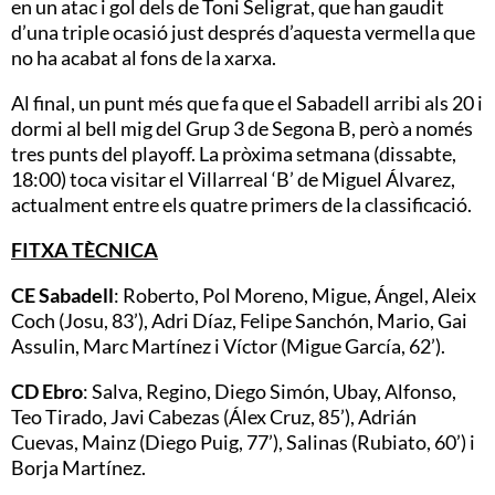
en un atac i gol dels de Toni Seligrat, que han gaudit
d’una triple ocasió just després d’aquesta vermella que
no ha acabat al fons de la xarxa.
Al final, un punt més que fa que el Sabadell arribi als 20 i
dormi al bell mig del Grup 3 de Segona B, però a només
tres punts del playoff. La pròxima setmana (dissabte,
18:00) toca visitar el Villarreal ‘B’ de Miguel Álvarez,
actualment entre els quatre primers de la classificació.
FITXA TÈCNICA
CE Sabadell
: Roberto, Pol Moreno, Migue, Ángel, Aleix
Coch (Josu, 83’), Adri Díaz, Felipe Sanchón, Mario, Gai
Assulin, Marc Martínez i Víctor (Migue García, 62’).
CD Ebro
: Salva, Regino, Diego Simón, Ubay, Alfonso,
Teo Tirado, Javi Cabezas (Álex Cruz, 85’), Adrián
Cuevas, Mainz (Diego Puig, 77’), Salinas (Rubiato, 60’) i
Borja Martínez.