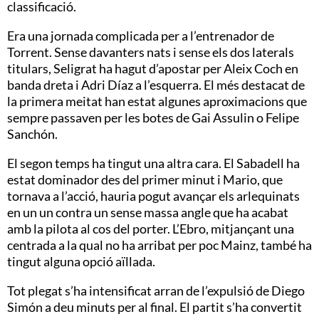
classificació.
Era una jornada complicada per a l’entrenador de
Torrent. Sense davanters nats i sense els dos laterals
titulars, Seligrat ha hagut d’apostar per Aleix Coch en
banda dreta i Adri Díaz a l’esquerra. El més destacat de
la primera meitat han estat algunes aproximacions que
sempre passaven per les botes de Gai Assulin o Felipe
Sanchón.
El segon temps ha tingut una altra cara. El Sabadell ha
estat dominador des del primer minut i Mario, que
tornava a l’acció, hauria pogut avançar els arlequinats
en un un contra un sense massa angle que ha acabat
amb la pilota al cos del porter. L’Ebro, mitjançant una
centrada a la qual no ha arribat per poc Mainz, també ha
tingut alguna opció aïllada.
Tot plegat s’ha intensificat arran de l’expulsió de Diego
Simón a deu minuts per al final. El partit s’ha convertit