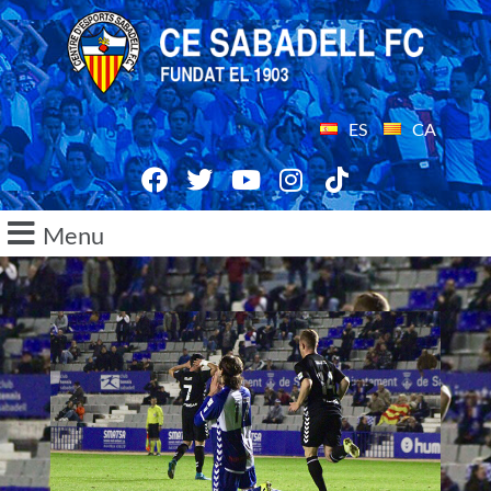
ES
CA
Menu