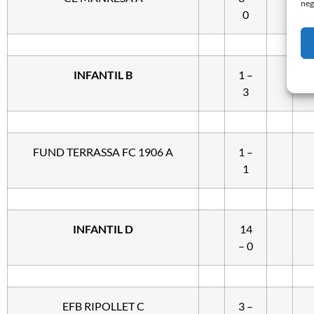
neg
0
INFANTIL B
1 –
3
FUND TERRASSA FC 1906 A
1 –
1
INFANTIL D
14
– 0
EFB RIPOLLET C
3 –