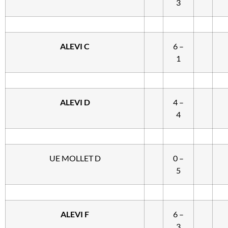
3
ALEVI C
6 –
1
ALEVI D
4 –
4
UE MOLLET D
0 –
5
ALEVI F
6 –
3