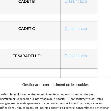
CADET B
Classificació
CADET C
Classificació
EF SABADELL D
Classificació
UCF STA PERPETUA A
Classificació
Gestionar el consentiment de les cookies
 a oferir les millors experiències, utilitzem tecnologies com les cookies per a
agatzemar i/o accedir a la informació del dispositiu. El consentiment d'aquestes
nologies ens permetrà processar dades com el comportament de navegació o les
ntificacions úniques en aquest lloc. No consentir o retirar el consentiment, pot afectar
INFANTIL A
Classificació