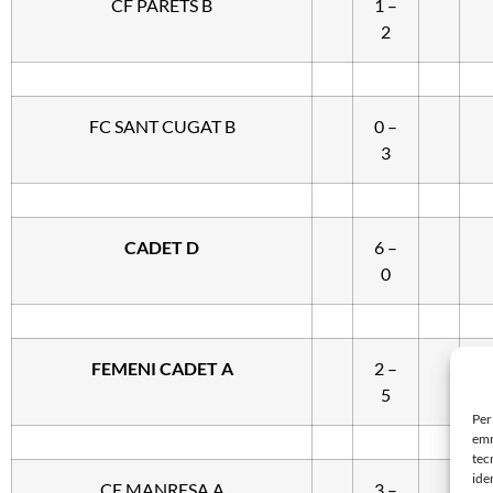
CF PARETS B
1 –
2
FC SANT CUGAT B
0 –
3
CADET D
6 –
0
FEMENI CADET A
2 –
5
Per
emm
tec
ide
CE MANRESA A
3 –