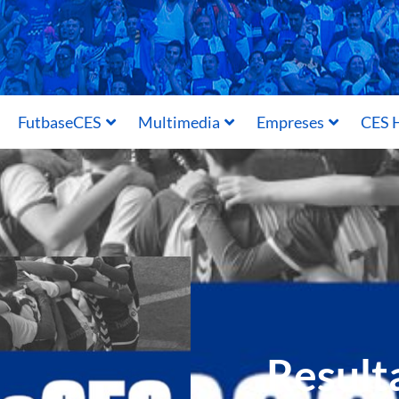
FutbaseCES
Multimedia
Empreses
CES H
Resulta