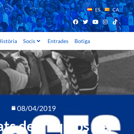
ES
CA
istòria
Socis
Entrades
Botiga
08/04/2019
ts dels equips del