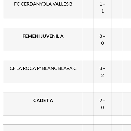
FC CERDANYOLA VALLES B
1 –
1
FEMENI JUVENIL A
8 –
0
CF LA ROCA Pª BLANC BLAVA C
3 –
2
CADET A
2 –
0