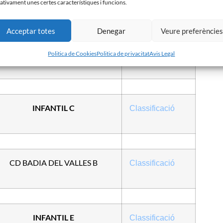
ativament unes certes característiques i funcions.
Acceptar totes
Denegar
Veure preferèncie
CFU CAN RULL RT B
Classificació
Politica de Cookies
Politica de privacitat
Avis Legal
INFANTIL C
Classificació
CD BADIA DEL VALLES B
Classificació
INFANTIL E
Classificació