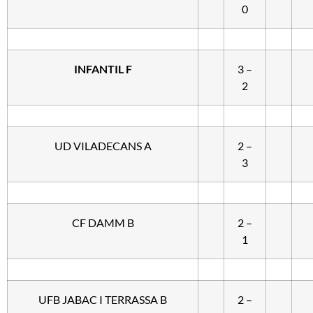
0
INFANTIL F
3 –
2
UD VILADECANS A
2 –
3
CF DAMM B
2 –
1
UFB JABAC I TERRASSA B
2 –