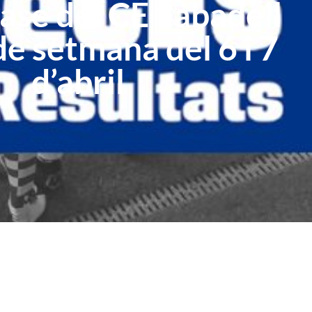
ase del CE Sabadell
de setmana del 6 i 7
d’abril