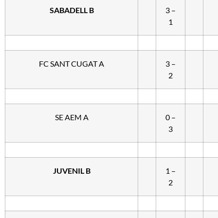
SABADELL B
3 –
1
FC SANT CUGAT A
3 –
2
SE AEM A
0 –
3
JUVENIL B
1 –
2