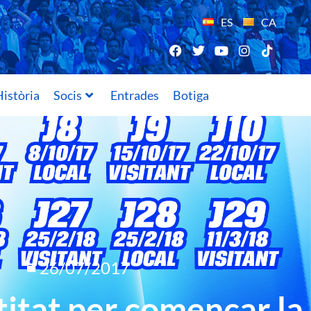
ES
CA
istòria
Socis
Entrades
Botiga
26/07/2017
titat per començar la