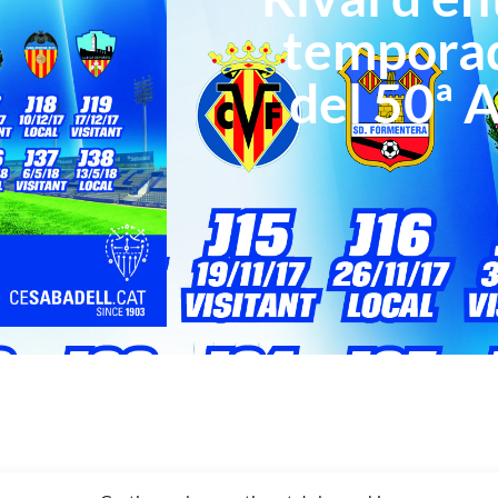
temporad
del 50ª 
dies després en el camp d’un dels nous membres de