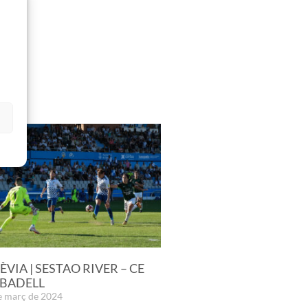
s
ÈVIA | SESTAO RIVER – CE
BADELL
e març de 2024