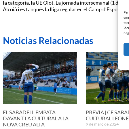
la categoria, la UE Olot. La jornada intersemanal (1 de n
Alcoià i es tanqués la lliga regular en el Camp d’Esports de
Per
emm
tec
ide
neg
Noticias Relacionadas
EL SABADELL EMPATA
PRÈVIA | CE SABA
DAVANT LA CULTURAL A LA
CULTURAL LEONE
NOVA CREU ALTA
9 de març de 2024