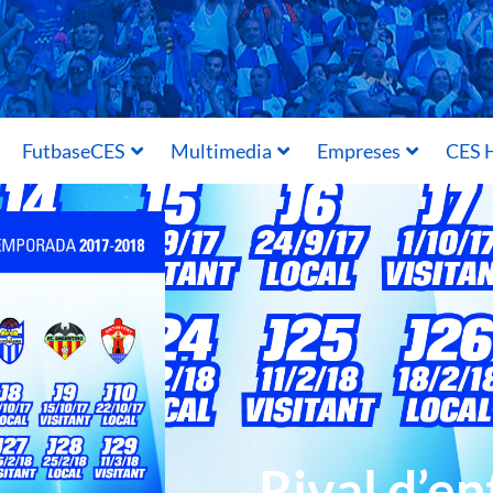
FutbaseCES
Multimedia
Empreses
CES H
Rival d’en