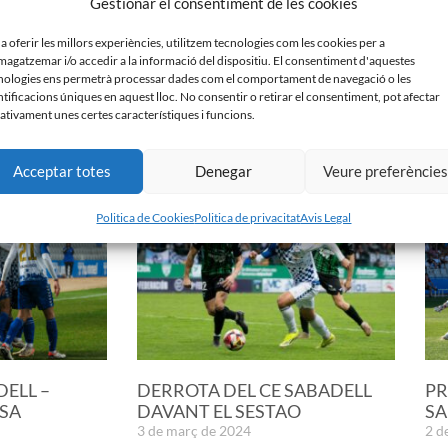
Gestionar el consentiment de les cookies
ovembre) serà en la Nova Creu Alta contra el CD
 Llleida contra el Lleida Esportiu.
 a oferir les millors experiències, utilitzem tecnologies com les cookies per a
agatzemar i/o accedir a la informació del dispositiu. El consentiment d'aquestes
nologies ens permetrà processar dades com el comportament de navegació o les
ntificacions úniques en aquest lloc. No consentir o retirar el consentiment, pot afectar
ativament unes certes característiques i funcions.
Acceptar totes
Denegar
Veure preferèncie
Politica de Cookies
Politica de privacitat
Avis Legal
DELL –
DERROTA DEL CE SABADELL
PR
SA
DAVANT EL SESTAO
SA
3 de març de 2024
2 d