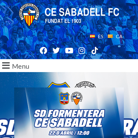
ES
CA
Menu