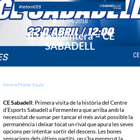
21/04/2018
SD Formentera – CE
SABADELL
Inicio
»
Primer Equip
CE Sabadell
: Primera visita de la història del Centre
d’Esports Sabadell a Formentera que arriba amb la
necessitat de sumar per tancar el més aviat possible la
permanència i deixar tocat un rival que apura les seves
opcions per intentar sortir del descens. Les bones
sensacions dels últims partits, on s’ha merescut la