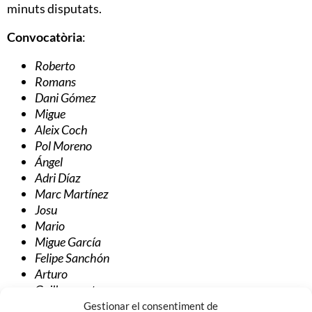
minuts disputats.
Convocatòria
:
Roberto
Romans
Dani Gómez
Migue
Aleix Coch
Pol Moreno
Ángel
Adri Díaz
Marc Martínez
Josu
Mario
Migue García
Felipe Sanchón
Arturo
Guillemenot
Víctor
Gestionar el consentiment de