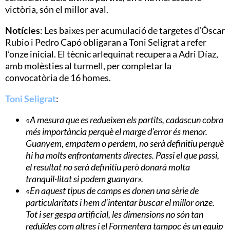
victòria, són el millor aval.
Notícies
: Les baixes per acumulació de targetes d’Óscar
Rubio i Pedro Capó obligaran a Toni Seligrat a refer
l’onze inicial. El tècnic arlequinat recupera a Adri Díaz,
amb molèsties al turmell, per completar la
convocatòria de 16 homes.
Toni Seligrat
:
«A mesura que es redueixen els partits, cadascun cobra
més importància perquè el marge d’error és menor.
Guanyem, empatem o perdem, no serà definitiu perquè
hi ha molts enfrontaments directes. Passi el que passi,
el resultat no serà definitiu però donarà molta
tranquil·litat si podem guanyar».
«En aquest tipus de camps es donen una sèrie de
particularitats i hem d’intentar buscar el millor onze.
Tot i ser gespa artificial, les dimensions no són tan
reduïdes com altres i el Formentera tampoc és un equip