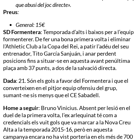
que abusi del joc directe».
Preus
:
General: 15€
SD Formentera
: Temporada d’alts i baixos per a l’equip
formenterer. De fer una bona primera volta i eliminar
l’Athletic Club a la Copa del Rei, a patir l’adéu del seu
entrenador, Tito García Sanjuán, i anar perdent
posicions fins a situar-se en aquesta avant penúltima
plaça amb 37 punts, a dos de la salvació directa.
Dada
:
21. Són els gols a favor del Formentera i que el
converteixen en el pitjor equip ofensiu del grup,
sumant-ne sis menys que el CE Sabadell.
Home a seguir
: Bruno Vinicius. Absent per lesió en el
duel de la primera volta, l’ex arlequinat té com a
credencials els vuit gols que va marcar a la Nova Creu
Alta a la temporada 2015-16, però en aquesta
campanya encara no ha vist porteria en els més de 700