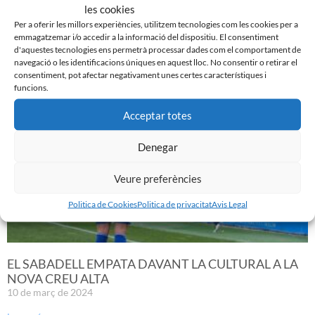
les cookies
Per a oferir les millors experiències, utilitzem tecnologies com les cookies per a
emmagatzemar i/o accedir a la informació del dispositiu. El consentiment
d'aquestes tecnologies ens permetrà processar dades com el comportament de
navegació o les identificacions úniques en aquest lloc. No consentir o retirar el
Noticias Relacionadas
consentiment, pot afectar negativament unes certes característiques i
funcions.
Acceptar totes
Denegar
Veure preferències
Politica de Cookies
Politica de privacitat
Avis Legal
EL SABADELL EMPATA DAVANT LA CULTURAL A LA
NOVA CREU ALTA
10 de març de 2024