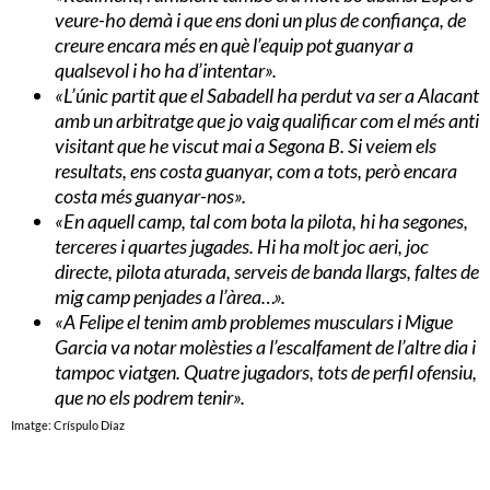
veure-ho demà i que ens doni un plus de confiança, de
creure encara més en què l’equip pot guanyar a
qualsevol i ho ha d’intentar».
«L’únic partit que el Sabadell ha perdut va ser a Alacant
amb un arbitratge que jo vaig qualificar com el més anti
visitant que he viscut mai a Segona B. Si veiem els
resultats, ens costa guanyar, com a tots, però encara
costa més guanyar-nos».
«En aquell camp, tal com bota la pilota, hi ha segones,
terceres i quartes jugades. Hi ha molt joc aeri, joc
directe, pilota aturada, serveis de banda llargs, faltes de
mig camp penjades a l’àrea…».
«A Felipe el tenim amb problemes musculars i Migue
Garcia va notar molèsties a l’escalfament de l’altre dia i
tampoc viatgen. Quatre jugadors, tots de perfil ofensiu,
que no els podrem tenir».
Imatge: Críspulo Díaz