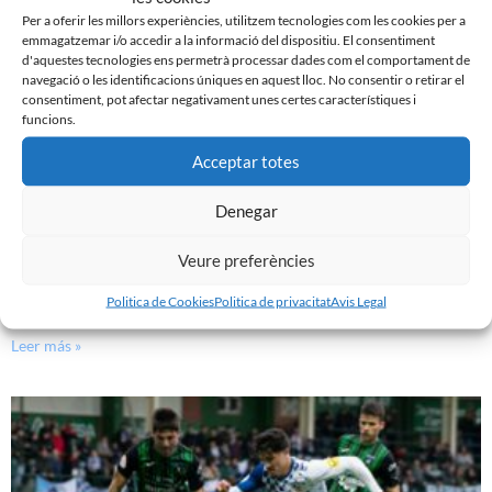
Per a oferir les millors experiències, utilitzem tecnologies com les cookies per a
emmagatzemar i/o accedir a la informació del dispositiu. El consentiment
d'aquestes tecnologies ens permetrà processar dades com el comportament de
navegació o les identificacions úniques en aquest lloc. No consentir o retirar el
consentiment, pot afectar negativament unes certes característiques i
funcions.
Acceptar totes
Denegar
Veure preferències
PRÈVIA | CE SABADELL – CULTURAL LEONESA
Politica de Cookies
Politica de privacitat
Avis Legal
9 de març de 2024
Leer más »