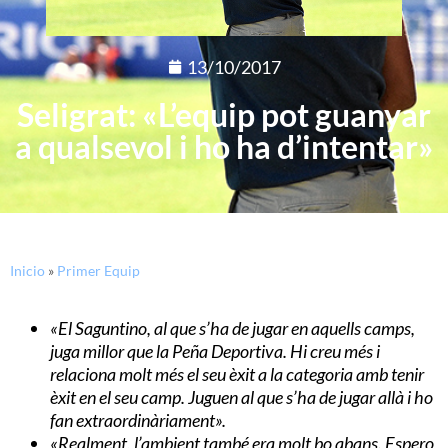
13/10/2017
Seligrat: «L’equip pot guanyar
a qualsevol i ho ha d’intentar»
Inicio
»
Primer Equip
«El Saguntino, al que s’ha de jugar en aquells camps,
juga millor que la Peña Deportiva. Hi creu més i
relaciona molt més el seu èxit a la categoria amb tenir
èxit en el seu camp. Juguen al que s’ha de jugar allà i ho
fan extraordinàriament».
«Realment, l’ambient també era molt bo abans. Espero