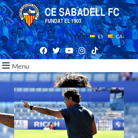
ES
CA
Menu