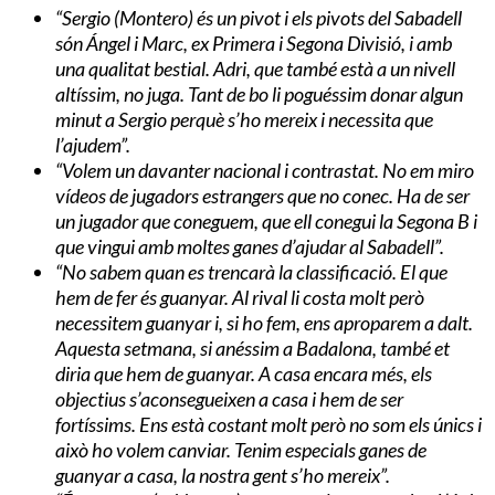
“Sergio (Montero) és un pivot i els pivots del Sabadell
són Ángel i Marc, ex Primera i Segona Divisió, i amb
una qualitat bestial. Adri, que també està a un nivell
altíssim, no juga. Tant de bo li poguéssim donar algun
minut a Sergio perquè s’ho mereix i necessita que
l’ajudem”.
“Volem un davanter nacional i contrastat. No em miro
vídeos de jugadors estrangers que no conec. Ha de ser
un jugador que coneguem, que ell conegui la Segona B i
que vingui amb moltes ganes d’ajudar al Sabadell”.
“No sabem quan es trencarà la classificació. El que
hem de fer és guanyar. Al rival li costa molt però
necessitem guanyar i, si ho fem, ens aproparem a dalt.
Aquesta setmana, si anéssim a Badalona, també et
diria que hem de guanyar. A casa encara més, els
objectius s’aconsegueixen a casa i hem de ser
fortíssims. Ens està costant molt però no som els únics i
això ho volem canviar. Tenim especials ganes de
guanyar a casa, la nostra gent s’ho mereix”.