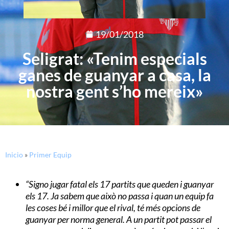
19/01/2018
Seligrat: «Tenim especials
ganes de guanyar a casa, la
nostra gent s’ho mereix»
Inicio
»
Primer Equip
“Signo jugar fatal els 17 partits que queden i guanyar
els 17. Ja sabem que això no passa i quan un equip fa
les coses bé i millor que el rival, té més opcions de
guanyar per norma general. A un partit pot passar el