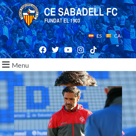
ES
CA
Menu