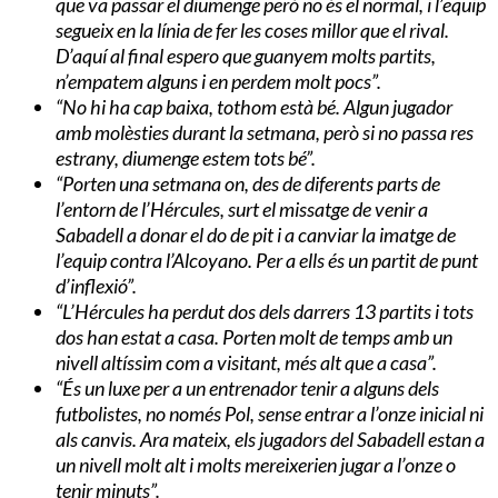
que va passar el diumenge però no és el normal, i l’equip
segueix en la línia de fer les coses millor que el rival.
D’aquí al final espero que guanyem molts partits,
n’empatem alguns i en perdem molt pocs”.
“No hi ha cap baixa, tothom està bé. Algun jugador
amb molèsties durant la setmana, però si no passa res
estrany, diumenge estem tots bé”.
“Porten una setmana on, des de diferents parts de
l’entorn de l’Hércules, surt el missatge de venir a
Sabadell a donar el do de pit i a canviar la imatge de
l’equip contra l’Alcoyano. Per a ells és un partit de punt
d’inflexió”.
“L’Hércules ha perdut dos dels darrers 13 partits i tots
dos han estat a casa. Porten molt de temps amb un
nivell altíssim com a visitant, més alt que a casa”.
“És un luxe per a un entrenador tenir a alguns dels
futbolistes, no només Pol, sense entrar a l’onze inicial ni
als canvis. Ara mateix, els jugadors del Sabadell estan a
un nivell molt alt i molts mereixerien jugar a l’onze o
tenir minuts”.