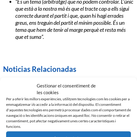
“És un tema (arbitratge) que no podem controlar. L’únic
que està a la nostra mà és que el tracte cap a ells sigui
correcte durant el partit i que, quan hi hagi errades
greus, ens treguin del partit el mínim possible. És un
tema que hem de tenir al marge perquè et resta més
que et suma”.
Noticias Relacionadas
Gestionar el consentiment de
les cookies
Per a oferir les millors experiències, utilitzem tecnologies com les cookies per a
emmagatzemar i/o accedir a la informació del dispositiu. El consentiment
d'aquestes tecnologies ens permetrà processar dades com el comportament de
navegació o les identificacions úniques en aquest lloc. No consentir o retirar el
consentiment, pot afectar negativament unes certes característiques i
funcions.