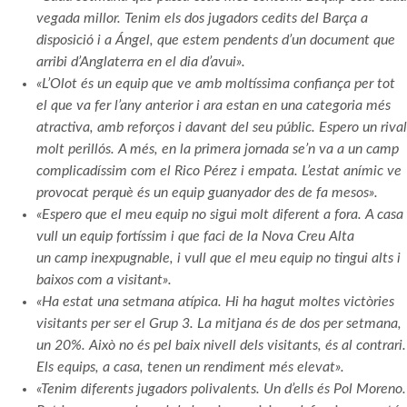
vegada millor. Tenim els dos jugadors cedits del Barça a
disposició i a Ángel, que estem pendents d’un document que
arribi d’Anglaterra en el dia d’avui».
«L’Olot és un equip que ve amb moltíssima confiança per tot
el que va fer l’any anterior i ara estan en una categoria més
atractiva, amb reforços i davant del seu públic. Espero un rival
molt perillós. A més, en la primera jornada se’n va a un camp
complicadíssim com el Rico Pérez i empata. L’estat anímic ve
provocat perquè és un equip guanyador des de fa mesos».
«Espero que el meu equip no sigui molt diferent a fora. A casa
vull un equip fortíssim i que faci de la Nova Creu Alta
un camp inexpugnable, i vull que el meu equip no tingui alts i
baixos com a visitant».
«Ha estat una setmana atípica. Hi ha hagut moltes victòries
visitants per ser el Grup 3. La mitjana és de dos per setmana,
un 20%. Això no és pel baix nivell dels visitants, és al contrari.
Els equips, a casa, tenen un rendiment més elevat».
«Tenim diferents jugadors polivalents. Un d’ells és Pol Moreno.