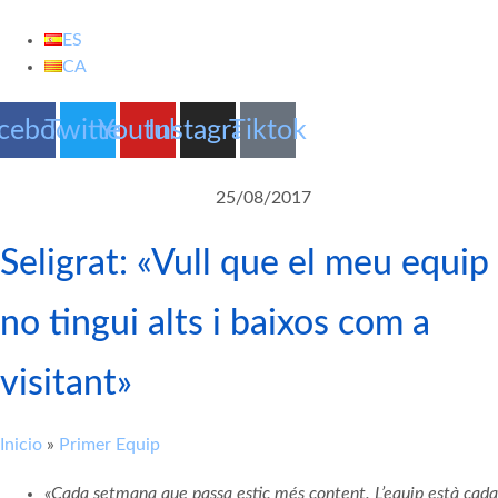
Vés
al
ES
contingut
CA
cebook
Twitter
Youtube
Instagram
Tiktok
25/08/2017
Seligrat: «Vull que el meu equip
no tingui alts i baixos com a
visitant»
Inicio
»
Primer Equip
«Cada setmana que passa estic més content. L’equip està cada