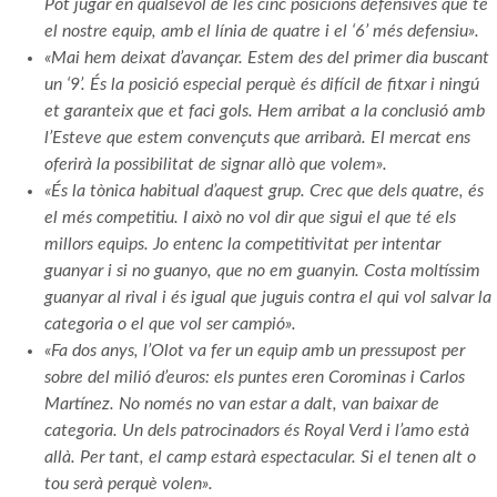
Pot jugar en qualsevol de les cinc posicions defensives que té
el nostre equip, amb el línia de quatre i el ‘6’ més defensiu».
«Mai hem deixat d’avançar. Estem des del primer dia buscant
un ‘9’. És la posició especial perquè és difícil de fitxar i ningú
et garanteix que et faci gols. Hem arribat a la conclusió amb
l’Esteve que estem convençuts que arribarà. El mercat ens
oferirà la possibilitat de signar allò que volem».
«És la tònica habitual d’aquest grup. Crec que dels quatre, és
el més competitiu. I això no vol dir que sigui el que té els
millors equips. Jo entenc la competitivitat per intentar
guanyar i si no guanyo, que no em guanyin. Costa moltíssim
guanyar al rival i és igual que juguis contra el qui vol salvar la
categoria o el que vol ser campió».
«Fa dos anys, l’Olot va fer un equip amb un pressupost per
sobre del milió d’euros: els puntes eren Corominas i Carlos
Martínez. No només no van estar a dalt, van baixar de
categoria. Un dels patrocinadors és Royal Verd i l’amo està
allà. Per tant, el camp estarà espectacular. Si el tenen alt o
tou serà perquè volen».