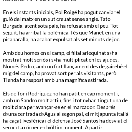
En els instants inicials, Pol Roigé ha pogut canviar el
guió del matx en un xut creuat sense angle. Tato
Burgada, atent sota pals, ha refusat amb el peu. Tot
seguit, ha arribat la polèmica. I és que Manel, en una
picabaralla, ha acabat expulsat als set minuts de joc.
Amb deu homes en el camp, el filial arlequinat s»ha
mostrat molt seriós i s»ha multiplicat en les ajudes.
Només Pedro, amb un fort llançament des de gairebé el
mig del camp, ha provat sort per als visitants, però
Tienda ha respost amb una magnífica estirada.
Els de Toni Rodríguez no han patit en cap moment i,
amb un Sandro molt actiu, fins i tot n»han tingut una de
molt clara per avançar-se en el marcador. Després
d»una centrada d»Agus al segon pal, el mitjapunta italià
ha caçat l»esfèrica i el defensa José Santos ha desviat el
seu xut a córner en l»últim moment. A partir