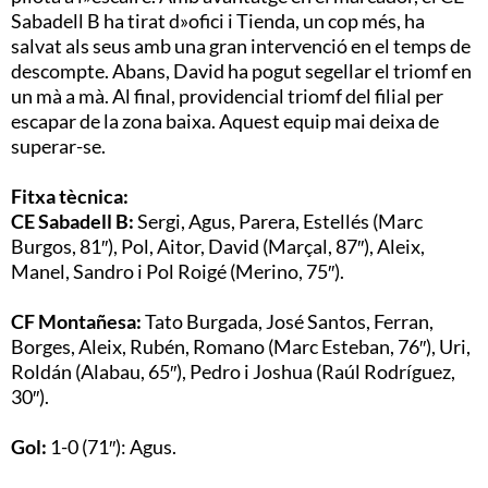
Sabadell B ha tirat d»ofici i Tienda, un cop més, ha
salvat als seus amb una gran intervenció en el temps de
descompte. Abans, David ha pogut segellar el triomf en
un mà a mà. Al final, providencial triomf del filial per
escapar de la zona baixa. Aquest equip mai deixa de
superar-se.
Fitxa tècnica:
CE Sabadell B:
Sergi, Agus, Parera, Estellés (Marc
Burgos, 81″), Pol, Aitor, David (Marçal, 87″), Aleix,
Manel, Sandro i Pol Roigé (Merino, 75″).
CF Montañesa:
Tato Burgada, José Santos, Ferran,
Borges, Aleix, Rubén, Romano (Marc Esteban, 76″), Uri,
Roldán (Alabau, 65″), Pedro i Joshua (Raúl Rodríguez,
30″).
Gol:
1-0 (71″): Agus.