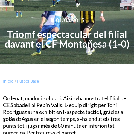
01/03/2015
Triomf espectacular del filial
davant el CF Montañesa (1-0)
Inicio
»
Futbol Base
Ordenat, madur i solidari. Així s»ha mostrat el filial del
CE Sabadell al Pepín Valls. L»equip dirigit per Toni
Rodríguez s»ha exhibit en l»aspecte tàctic i, gràcies al
golàs d»Agus en el segon temps, s»ha endut els tres
punts tot i jugar més de 80 minuts en inferioritat
numèrica. Per treure»s el barret.