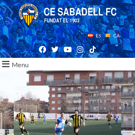
ES
CA
Menu