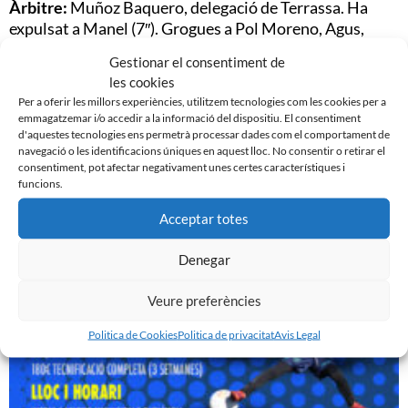
Àrbitre:
Muñoz Baquero, delegació de Terrassa. Ha
expulsat a Manel (7″). Grogues a Pol Moreno, Agus,
Parera, Merino; Pedro, Borges.
Gestionar el consentiment de
les cookies
Camp:
Pepín Valls, 400 espectadors.
Per a oferir les millors experiències, utilitzem tecnologies com les cookies per a
emmagatzemar i/o accedir a la informació del dispositiu. El consentiment
d'aquestes tecnologies ens permetrà processar dades com el comportament de
navegació o les identificacions úniques en aquest lloc. No consentir o retirar el
consentiment, pot afectar negativament unes certes característiques i
funcions.
Noticias Relacionadas
Acceptar totes
Denegar
Veure preferències
Politica de Cookies
Politica de privacitat
Avis Legal