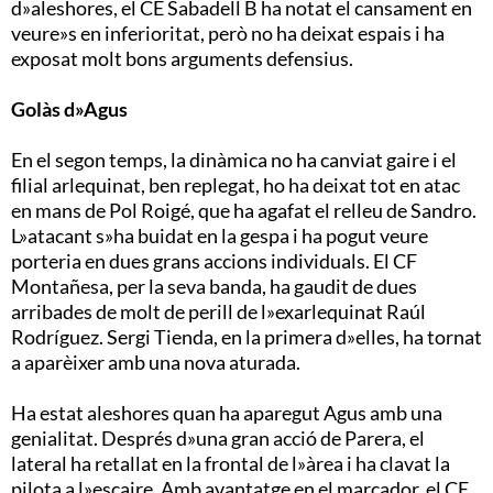
d»aleshores, el CE Sabadell B ha notat el cansament en
veure»s en inferioritat, però no ha deixat espais i ha
exposat molt bons arguments defensius.
Golàs d»Agus
En el segon temps, la dinàmica no ha canviat gaire i el
filial arlequinat, ben replegat, ho ha deixat tot en atac
en mans de Pol Roigé, que ha agafat el relleu de Sandro.
L»atacant s»ha buidat en la gespa i ha pogut veure
porteria en dues grans accions individuals. El CF
Montañesa, per la seva banda, ha gaudit de dues
arribades de molt de perill de l»exarlequinat Raúl
Rodríguez. Sergi Tienda, en la primera d»elles, ha tornat
a aparèixer amb una nova aturada.
Ha estat aleshores quan ha aparegut Agus amb una
genialitat. Després d»una gran acció de Parera, el
lateral ha retallat en la frontal de l»àrea i ha clavat la
pilota a l»escaire. Amb avantatge en el marcador, el CE