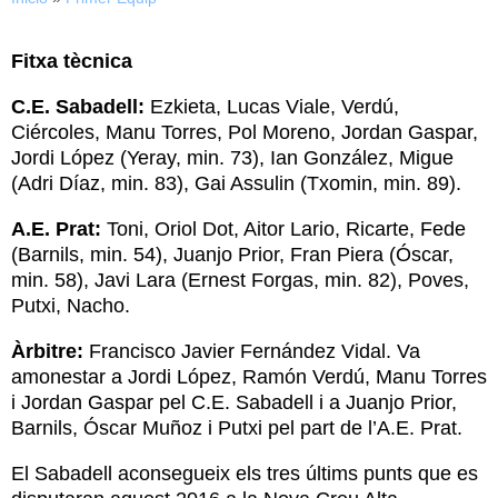
Fitxa tècnica
C.E. Sabadell:
Ezkieta, Lucas Viale, Verdú,
Ciércoles, Manu Torres, Pol Moreno, Jordan Gaspar,
Jordi López (Yeray, min. 73), Ian González, Migue
(Adri Díaz, min. 83), Gai Assulin (Txomin, min. 89).
A.E. Prat:
Toni, Oriol Dot, Aitor Lario, Ricarte, Fede
(Barnils, min. 54), Juanjo Prior, Fran Piera (Óscar,
min. 58), Javi Lara (Ernest Forgas, min. 82), Poves,
Putxi, Nacho.
Àrbitre:
Francisco Javier Fernández Vidal. Va
amonestar a Jordi López, Ramón Verdú, Manu Torres
i Jordan Gaspar pel C.E. Sabadell i a Juanjo Prior,
Barnils, Óscar Muñoz i Putxi pel part de l’A.E. Prat.
El Sabadell aconsegueix els tres últims punts que es