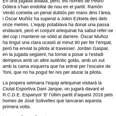
En una jugada aïllada, però, els homes de Pedro
Dólera s’han endollat de nou en el partit. Ramón
Verdú cometia un penal dubtós per mans dins l’àrea,
i Óscar Muñóz ha superat a Jokin Ezkieta des dels
onze metres. L’equip potablava ha donat una passa
endavant, però el conjunt arlequinat ha sabut refer-se
del cop i mantenir-se sòlid al darrere. Óscar Muñoz
ha tingut una clara ocasió al minut 90 per fer l’empat,
però ha enviat la pilota al travesser. Jordan Gaspar,
en la jugada següent, ha tornat a posar a l’estadi
dempeus amb un altre autèntic golàs, amb un xut
amb la cama esquerra que ha entrat per l’escaire de
Toni, que no ha pogut fer res per aturar la pilota.
La propera setmana l’equip arlequinat visitarà la
Ciutat Esportiva Dani Jarque, on jugarà davant el
R.C.D.E. Espanyol ‘B’ l’últim partit d’aquest 2016 pels
homes de José Solivelles que tancaran aquesta
primera volta.