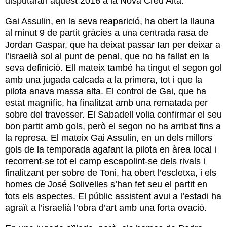
disputaran aquest 2016 a la Nova Creu Alta.
Gai Assulin, en la seva reaparició, ha obert la llauna
al minut 9 de partit gràcies a una centrada rasa de
Jordan Gaspar, que ha deixat passar Ian per deixar a
l’israelià sol al punt de penal, que no ha fallat en la
seva definició.
Ell mateix també ha tingut el segon gol
amb una jugada calcada a la primera, tot i que la
pilota anava massa alta. El control de Gai, que ha
estat magnífic, ha finalitzat amb una rematada per
sobre del travesser. El Sabadell volia confirmar el seu
bon partit amb gols, però el segon no ha arribat fins a
la represa. El mateix Gai Assulin, en un dels millors
gols de la temporada agafant la pilota en àrea local i
recorrent-se tot el camp escapolint-se dels rivals i
finalitzant per sobre de Toni, ha obert l’escletxa, i els
homes de José Solivelles s’han fet seu el partit en
tots els aspectes. El públic assistent avui a l’estadi ha
agraït a l’israelià l’obra d’art amb una forta ovació.