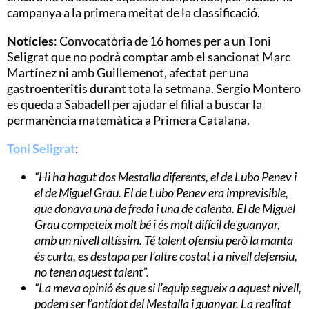
campanya a la primera meitat de la classificació.
Notícies
: Convocatòria de 16 homes per a un Toni
Seligrat que no podrà comptar amb el sancionat Marc
Martínez ni amb Guillemenot, afectat per una
gastroenteritis durant tota la setmana. Sergio Montero
es queda a Sabadell per ajudar el filial a buscar la
permanència matemàtica a Primera Catalana.
Toni Seligrat
:
“Hi ha hagut dos Mestalla diferents, el de Lubo Penev i
el de Miguel Grau. El de Lubo Penev era imprevisible,
que donava una de freda i una de calenta. El de Miguel
Grau competeix molt bé i és molt difícil de guanyar,
amb un nivell altíssim. Té talent ofensiu però la manta
és curta, es destapa per l’altre costat i a nivell defensiu,
no tenen aquest talent”.
“La meva opinió és que si l’equip segueix a aquest nivell,
podem ser l’antídot del Mestalla i guanyar. La realitat