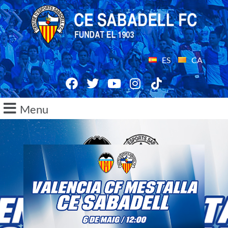
ES
CA
Menu