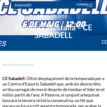
05/05/2018
Valencia Mestalla – CE
SABADELL
Inicio
»
Primer Equip
CE Sabadell
: Últim desplaçament de la temporada per a
un Centre d’Esports Sabadell que, amb els deures fets,
arriba carregat de moral després de tombar el líder en el
millor partit de l’any. A Paterna, el conjunt arlequinat
buscarà la tercera victòria consecutiva, un fet que
encara no ha succeït aquesta temporada, per acabar la