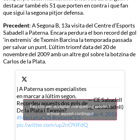
destacar també els 51 que porten en contra i que fan
que sigui la segona pitjor defensa.
Precedent
:
A Segona B,
13a visita del Centre d’Esports
Sabadell a Paterna. Encara perdura el bon record del gol
‘in extremis’ de Txomin Barcina la temporada passada
per salvar un punt. L’últim triomf data del 20 de
novembre del 2009 amb un altre gol sobre la botzina de
Carlos de la Plata.
| A Paterna som especialistes
en marcar a lúltim segon.
— CE Sabadell
Recordeu aquests dos gols de
(@CESabadell)
Feu clic per acceptar màrqueting galetes i
De la Plata i Txomin?
May 4, 2018
activar aquest contingut
#MestallaCES
#retornCES
pic.twitter.com/up2nOYJFdQ