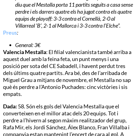
diu que el Mestalla porta 11 partits seguits a casa sense
perdre i els darrers quatre els ha jugat contra els quatre
equips de playoff: 3-3 contra el Cornellà, 2-0 al
Villarreal ‘B’, 2-1 al Mallorca i 3-3 contra l’Elche”.
Preus
:
General: 3€
Valencia Mestalla
: El filial valencianista també arriba a
aquest duel amb la feina feta, un punt menys i una
posició per sota del CE Sabadell, i havent perdut tres
dels últims quatre partits. Ara bé, des de l’arribada de
Miguel Grau a mitjans de novembre, el Mestalla no sap
què és perdre a l’Antonio Puchades: cinc victòries i sis
empats.
Dada:
58. Són els gols del Valencia Mestalla que el
converteixen en el millor atac dels 20 equips. Tot i
perdre a l’hivern al segon màxim realitzador del grup,
Rafa Mir, els Jordi Sánchez, Álex Blanco, Fran Villalba i
companyia estan mantenint l’encert de cara al gol. A