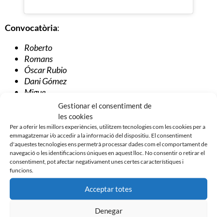
Convocatòria
:
Roberto
Romans
Óscar Rubio
Dani Gómez
Migue
Aleix Coch
Gestionar el consentiment de
Pol Moreno
les cookies
Ángel
Per a oferir les millors experiències, utilitzem tecnologies com les cookies per a
emmagatzemar i/o accedir a la informació del dispositiu. El consentiment
Adri Díaz
d'aquestes tecnologies ens permetrà processar dades com el comportament de
Pedro Capó
navegació o les identificacions úniques en aquest lloc. No consentir o retirar el
Josu
consentiment, pot afectar negativament unes certes característiques i
Mario
funcions.
Migue García
Acceptar totes
Felipe Sanchón
Arturo
Denegar
Víctor