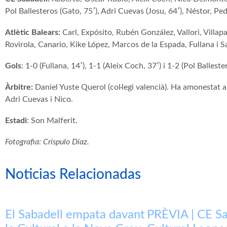
Pol
Ballesteros
(
Gato
, 75′), Adri
Cuevas
(Josu, 64′), Néstor, Pe
Atlètic
Balears:
C
arl,
Expósito
,
Rubén
González, Vallori,
Villap
Rovirola,
Canario
,
Kike
López,
Marcos
de
la Espada
, Fullana i 
Gols
: 1-0 (Fullana, 14′), 1-1 (Aleix Coch, 37′) i 1-2 (Pol Balleste
Àrbitre:
Daniel Yuste Querol (col·legi valencià). Ha amonestat 
Adri
Cuevas i
Nico
.
Estadi
: Son Malferit.
Fotografia: Críspulo Díaz.
Noticias Relacionadas
El Sabadell empata davant
PRÈVIA | CE Sa