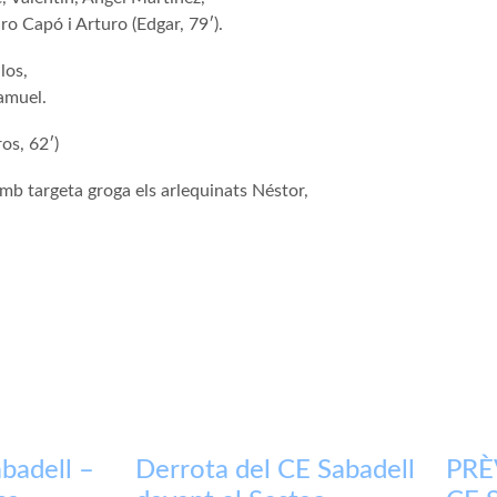
dro Capó i
Arturo
(Edgar, 79′).
alos
,
Samuel.
ros, 62′)
amb targeta groga els arlequinats Néstor,
badell –
Derrota del CE Sabadell
PRÈV