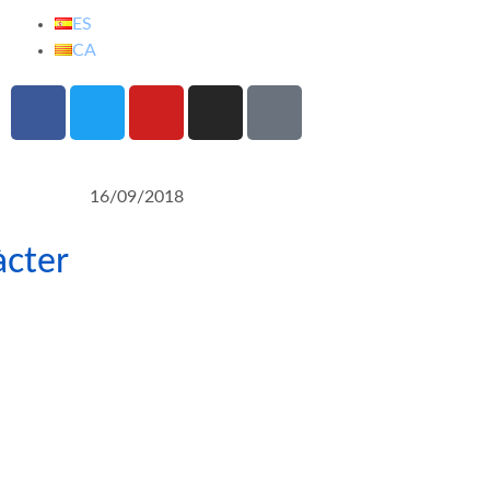
ES
CA
16/09/2018
àcter