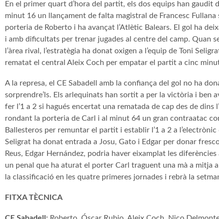
En el primer quart d’hora del partit, els dos equips han gaudit 
minut 16 un llançament de falta magistral de Francesc Fullana s’
porteria de Roberto i ha avançat l’Atlètic Balears. El gol ha de
i amb dificultats per trenar jugades al centre del camp. Quan 
l’àrea rival, l’estratègia ha donat oxigen a l’equip de Toni Selig
rematat el central Aleix Coch per empatar el partit a cinc minu
A la represa, el CE Sabadell amb la confiança del gol no ha dona
sorprendre’ls. Els arlequinats han sortit a per la victòria i ben
fer l’1 a 2 si hagués encertat una rematada de cap des de dins l’
rondant la porteria de Carl i al minut 64 un gran contraatac con
Ballesteros per remuntar el partit i establir l’1 a 2 a l’electrònic
Seligrat ha donat entrada a Josu, Gato i Edgar per donar fresco
Reus, Edgar Hernández, podria haver eixamplat les diferències
un penal que ha aturat el porter Carl traguent una mà a mitja 
la classificació en les quatre primeres jornades i rebrà la set
FITXA TÈCNICA
CE Sabadell:
Roberto,
Óscar
Rubio
, Aleix
Coch
,
Nico Delmont