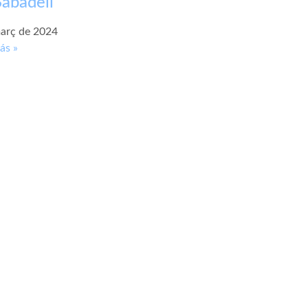
abadell
arç de 2024
ás »