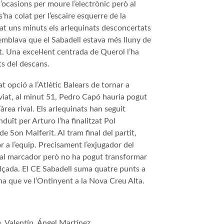
d’ocasions per moure l’electrònic però al
ha colat per l’escaire esquerre de la
ixat uns minuts els arlequinats desconcertats
semblava que el Sabadell estava més lluny de
rat. Una excel·lent centrada de Querol l’ha
ts del descans.
t opció a l’Atlètic Balears de tornar a
 aviat, al minut 51, Pedro Capó hauria pogut
àrea rival. Els arlequinats han seguit
duït per Arturo l’ha finalitzat Pol
 de Son Malferit. Al tram final del partit,
r a l’equip. Precisament l’exjugador del
 al marcador però no ha pogut transformar
alçada. El CE Sabadell suma quatre punts a
mana que ve l’Ontinyent a la Nova Creu Alta.
e
,
Valentín
,
Ángel
Martínez,