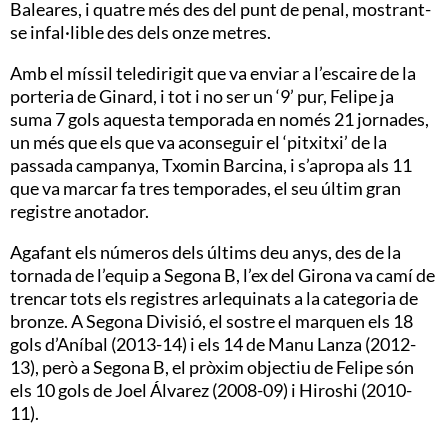
Baleares, i quatre més des del punt de penal, mostrant-
se infal·lible des dels onze metres.
Amb el míssil teledirigit que va enviar a l’escaire de la
porteria de Ginard, i tot i no ser un ‘9’ pur, Felipe ja
suma 7 gols aquesta temporada en només 21 jornades,
un més que els que va aconseguir el ‘pitxitxi’ de la
passada campanya, Txomin Barcina, i s’apropa als 11
que va marcar fa tres temporades, el seu últim gran
registre anotador.
Agafant els números dels últims deu anys, des de la
tornada de l’equip a Segona B, l’ex del Girona va camí de
trencar tots els registres arlequinats a la categoria de
bronze. A Segona Divisió, el sostre el marquen els 18
gols d’Aníbal (2013-14) i els 14 de Manu Lanza (2012-
13), però a Segona B, el pròxim objectiu de Felipe són
els 10 gols de Joel Álvarez (2008-09) i Hiroshi (2010-
11).