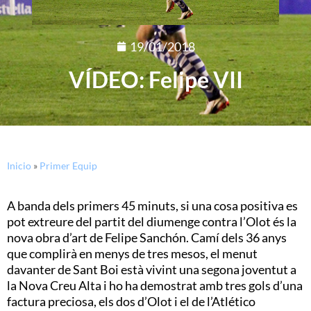
19/01/2018
VÍDEO: Felipe VII
Inicio
»
Primer Equip
A banda dels primers 45 minuts, si una cosa positiva es
pot extreure del partit del diumenge contra l’Olot és la
nova obra d’art de Felipe Sanchón. Camí dels 36 anys
que complirà en menys de tres mesos, el menut
davanter de Sant Boi està vivint una segona joventut a
la Nova Creu Alta i ho ha demostrat amb tres gols d’una
factura preciosa, els dos d’Olot i el de l’Atlético