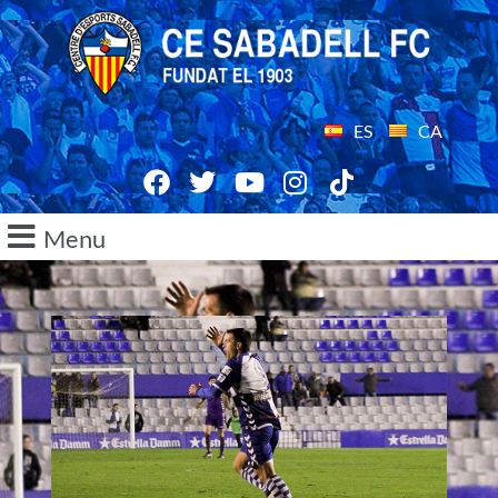
ES
CA
Menu