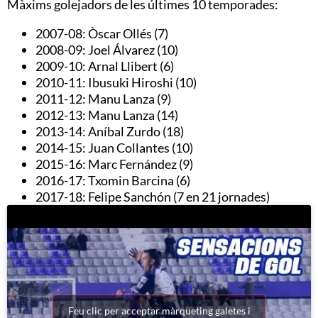
Màxims golejadors de les últimes 10 temporades:
2007-08: Òscar Ollés (7)
2008-09: Joel Álvarez (10)
2009-10: Arnal Llibert (6)
2010-11: Ibusuki Hiroshi (10)
2011-12: Manu Lanza (9)
2012-13: Manu Lanza (14)
2013-14: Aníbal Zurdo (18)
2014-15: Juan Collantes (10)
2015-16: Marc Fernández (9)
2016-17: Txomin Barcina (6)
2017-18: Felipe Sanchón (7 en 21 jornades)
Feu clic per acceptar màrqueting galetes i