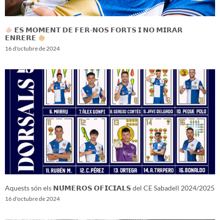
𝗘́𝗦 𝗠𝗢𝗠𝗘𝗡𝗧 𝗗𝗘 𝗙𝗘𝗥-𝗡𝗢𝗦 𝗙𝗢𝗥𝗧𝗦 𝗜 𝗡𝗢 𝗠𝗜𝗥𝗔𝗥
𝗘𝗡𝗥𝗘𝗥𝗘
16 d'octubre de 2024
Aquests són els 𝗡𝗨́𝗠𝗘𝗥𝗢𝗦 𝗢𝗙𝗜𝗖𝗜𝗔𝗟𝗦 del CE Sabadell 2024/2025
16 d'octubre de 2024