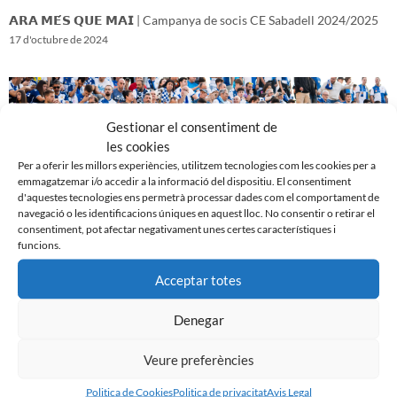
𝗔𝗥𝗔 𝗠𝗘́𝗦 𝗤𝗨𝗘 𝗠𝗔𝗜 | Campanya de socis CE Sabadell 2024/2025
17 d'octubre de 2024
Gestionar el consentiment de
les cookies
Per a oferir les millors experiències, utilitzem tecnologies com les cookies per a
emmagatzemar i/o accedir a la informació del dispositiu. El consentiment
d'aquestes tecnologies ens permetrà processar dades com el comportament de
navegació o les identificacions úniques en aquest lloc. No consentir o retirar el
consentiment, pot afectar negativament unes certes característiques i
funcions.
Acceptar totes
𝑽𝒆𝒏𝒊𝒎 𝒅’𝒖𝒏𝒂 𝒈𝒓𝒂𝒏 𝒃𝒂𝒕𝒂𝒍𝒍𝒂…𝒊 𝒂𝒏𝒆𝒎 𝒂 𝒑𝒆𝒓 𝒍𝒂 𝒔𝒆𝒈𝒖̈𝒆𝒏𝒕
16 d'octubre de 2024
Denegar
Veure preferències
Politica de Cookies
Politica de privacitat
Avis Legal