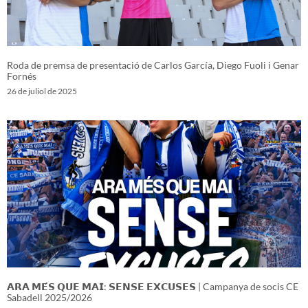
Roda de premsa de presentació de Carlos García, Diego Fuoli i Genar
Fornés
26 de juliol de 2025
𝗔𝗥𝗔 𝗠𝗘́𝗦 𝗤𝗨𝗘 𝗠𝗔𝗜: 𝗦𝗘𝗡𝗦𝗘 𝗘𝗫𝗖𝗨𝗦𝗘𝗦 | Campanya de socis CE
Sabadell 2025/2026