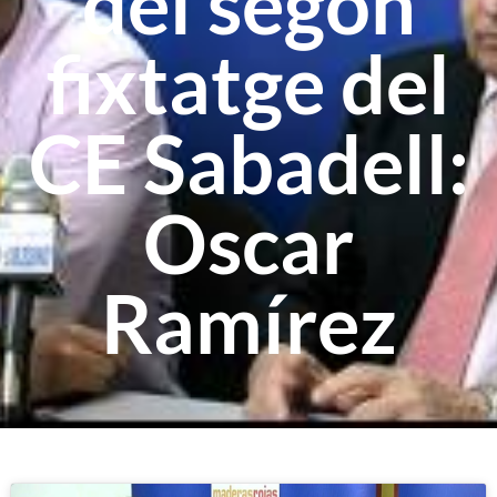
del segon
fixtatge del
CE Sabadell:
Oscar
Ramírez