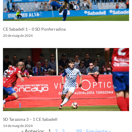
CE Sabadell 1 – 0 SD Ponferradina
20 de maig de 2024
SD Tarazona 3 – 1 CE Sabadell
14 de maig de 2024
« Anterior
1
2
3
…
99
Siguiente »