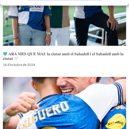
𝐀𝐑𝐀 𝐌𝐄́𝐒 𝐐𝐔𝐄 𝐌𝐀𝐈: 𝐥𝐚 𝐜𝐢𝐮𝐭𝐚𝐭 𝐚𝐦𝐛 𝐞𝐥 𝐒𝐚𝐛𝐚𝐝𝐞𝐥𝐥 𝐢 𝐞𝐥 𝐒𝐚𝐛𝐚𝐝𝐞𝐥𝐥 𝐚𝐦𝐛 𝐥𝐚
𝐜𝐢𝐮𝐭𝐚𝐭
16 d'octubre de 2024