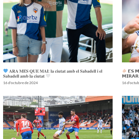
𝐀𝐑𝐀 𝐌𝐄́𝐒 𝐐𝐔𝐄 𝐌𝐀𝐈: 𝐥𝐚 𝐜𝐢𝐮𝐭𝐚𝐭 𝐚𝐦𝐛 𝐞𝐥 𝐒𝐚𝐛𝐚𝐝𝐞𝐥𝐥 𝐢 𝐞𝐥
𝗘́𝗦 
𝐒𝐚𝐛𝐚𝐝𝐞𝐥𝐥 𝐚𝐦𝐛 𝐥𝐚 𝐜𝐢𝐮𝐭𝐚𝐭
𝗠𝗜𝗥𝗔𝗥
16 d'octubre de 2024
16 d'octu