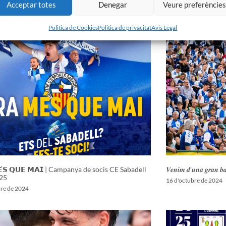
Acceptar totes
Denegar
Veure preferèncie
 CE Sabadell 2025/2026
nou entrenador del
ol de 2025
26 de juliol de 2025
Politica de Cookies
Politica de privacitat
Avis Legal
𝗘́𝗦 𝗤𝗨𝗘 𝗠𝗔𝗜 | Campanya de socis CE Sabadell
𝑽𝒆𝒏𝒊𝒎 𝒅’𝒖𝒏𝒂 𝒈𝒓𝒂𝒏 𝒃𝒂𝒕
25
16 d'octubre de 2024
bre de 2024