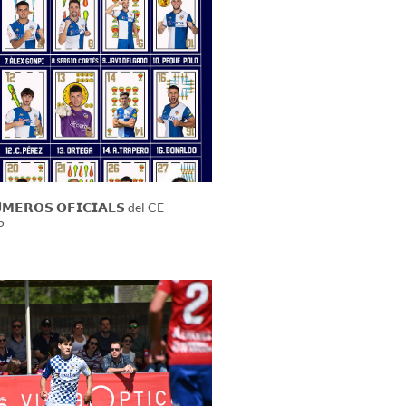
𝗠𝗘𝗥𝗢𝗦 𝗢𝗙𝗜𝗖𝗜𝗔𝗟𝗦 del CE
5