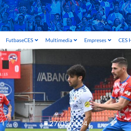
FutbaseCES
Multimedia
Empreses
CES H
27/05/2024