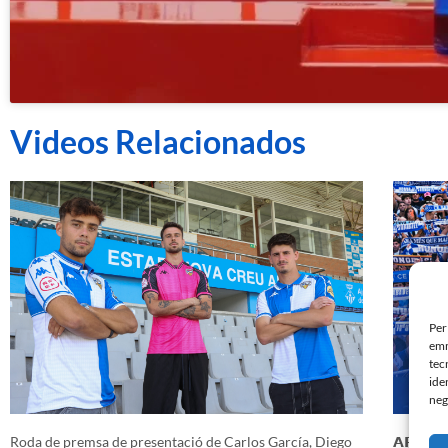
Videos Relacionados
Per
emm
tec
ide
neg
Roda de premsa de presentació de Carlos García, Diego
𝗔𝗥𝗔 𝗠