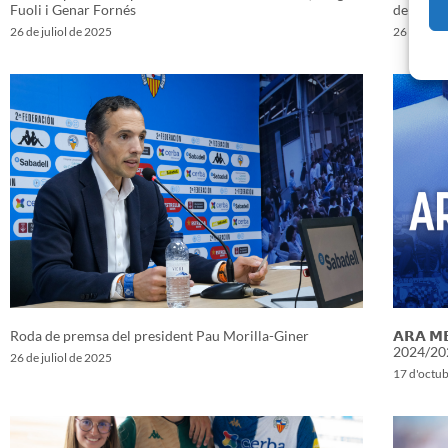
Fuoli i Genar Fornés
de socis
26 de juliol de 2025
26 de juli
Roda de premsa del president Pau Morilla-Giner
𝗔𝗥𝗔 𝗠
2024/20
26 de juliol de 2025
17 d'octu