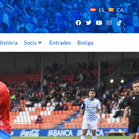
ES
CA
istòria
Socis
Entrades
Botiga