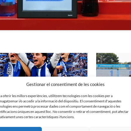
Gestionar el consentiment de les cookies
 a oferir les millors experiències, utilitzem tecnologies com les cookies per a
agatzemar i/o accedir a la informació del dispositiu. El consentiment d'aquestes
nologies ens permetrà processar dades com el comportament de navegació o les
ntificacions úniques en aquest lloc. No consentir o retirar el consentiment, pot afectar
ativament unes certes característiques i funcions.
́𝗦 𝗤𝗨𝗘 𝗠𝗔𝗜: 𝗦𝗘𝗡𝗦𝗘 𝗘𝗫𝗖𝗨𝗦𝗘𝗦 | Campanya
Roda de premsa de 