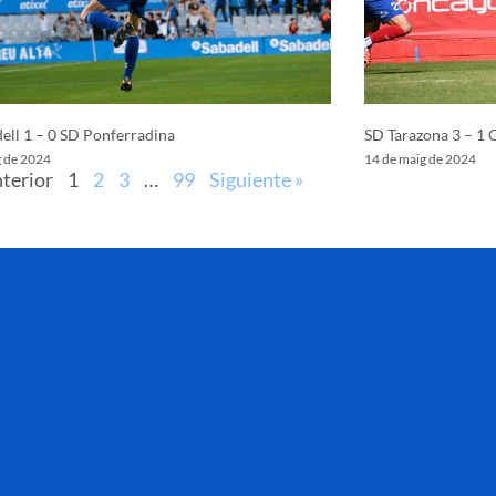
ell 1 – 0 SD Ponferradina
SD Tarazona 3 – 1 
g de 2024
14 de maig de 2024
nterior
1
2
3
…
99
Siguiente »