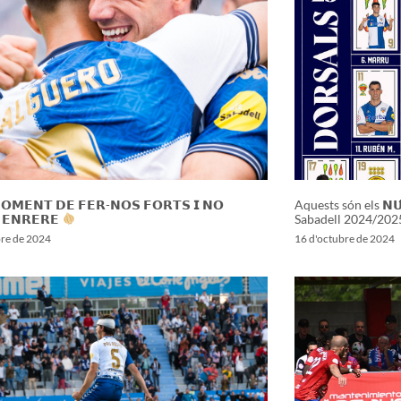
𝗢𝗠𝗘𝗡𝗧 𝗗𝗘 𝗙𝗘𝗥-𝗡𝗢𝗦 𝗙𝗢𝗥𝗧𝗦 𝗜 𝗡𝗢
Aquests són els 𝗡𝗨́
 𝗘𝗡𝗥𝗘𝗥𝗘
Sabadell 2024/202
bre de 2024
16 d'octubre de 2024