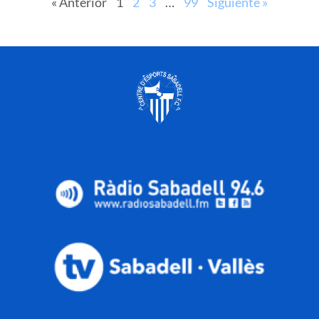
« Anterior
1
2
3
…
99
Siguiente »