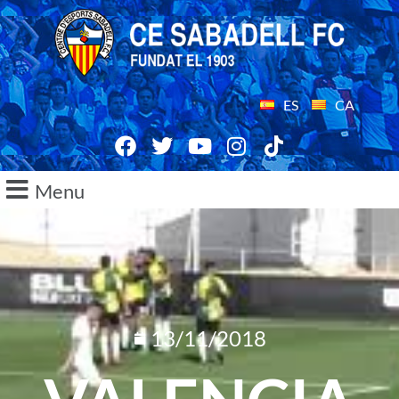
ES
CA
Menu
13/11/2018