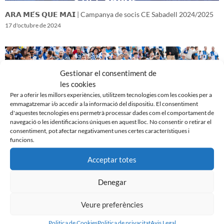
𝗔𝗥𝗔 𝗠𝗘́𝗦 𝗤𝗨𝗘 𝗠𝗔𝗜 | Campanya de socis CE Sabadell 2024/2025
17 d'octubre de 2024
Gestionar el consentiment de
les cookies
Per a oferir les millors experiències, utilitzem tecnologies com les cookies per a
emmagatzemar i/o accedir a la informació del dispositiu. El consentiment
d'aquestes tecnologies ens permetrà processar dades com el comportament de
navegació o les identificacions úniques en aquest lloc. No consentir o retirar el
consentiment, pot afectar negativament unes certes característiques i
funcions.
Acceptar totes
𝑽𝒆𝒏𝒊𝒎 𝒅’𝒖𝒏𝒂 𝒈𝒓𝒂𝒏 𝒃𝒂𝒕𝒂𝒍𝒍𝒂…𝒊 𝒂𝒏𝒆𝒎 𝒂 𝒑𝒆𝒓 𝒍𝒂 𝒔𝒆𝒈𝒖̈𝒆𝒏𝒕
16 d'octubre de 2024
Denegar
Veure preferències
Politica de Cookies
Politica de privacitat
Avis Legal