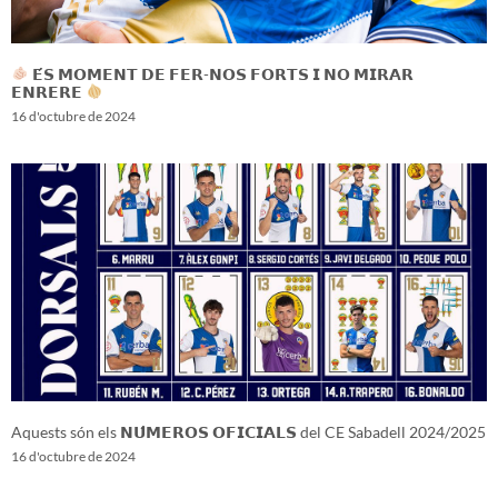
𝗘́𝗦 𝗠𝗢𝗠𝗘𝗡𝗧 𝗗𝗘 𝗙𝗘𝗥-𝗡𝗢𝗦 𝗙𝗢𝗥𝗧𝗦 𝗜 𝗡𝗢 𝗠𝗜𝗥𝗔𝗥
𝗘𝗡𝗥𝗘𝗥𝗘
16 d'octubre de 2024
Aquests són els 𝗡𝗨́𝗠𝗘𝗥𝗢𝗦 𝗢𝗙𝗜𝗖𝗜𝗔𝗟𝗦 del CE Sabadell 2024/2025
16 d'octubre de 2024