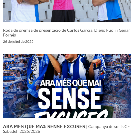
Roda de premsa de presentació de Carlos García, Diego Fuoli i Genar
Fornés
26 de juliol de 2025
𝗔𝗥𝗔 𝗠𝗘́𝗦 𝗤𝗨𝗘 𝗠𝗔𝗜: 𝗦𝗘𝗡𝗦𝗘 𝗘𝗫𝗖𝗨𝗦𝗘𝗦 | Campanya de socis CE
Sabadell 2025/2026