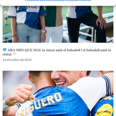
𝐀𝐑𝐀 𝐌𝐄́𝐒 𝐐𝐔𝐄 𝐌𝐀𝐈: 𝐥𝐚 𝐜𝐢𝐮𝐭𝐚𝐭 𝐚𝐦𝐛 𝐞𝐥 𝐒𝐚𝐛𝐚𝐝𝐞𝐥𝐥 𝐢 𝐞𝐥 𝐒𝐚𝐛𝐚𝐝𝐞𝐥𝐥 𝐚𝐦𝐛 𝐥𝐚
𝐜𝐢𝐮𝐭𝐚𝐭
16 d'octubre de 2024