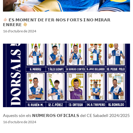
𝗘́𝗦 𝗠𝗢𝗠𝗘𝗡𝗧 𝗗𝗘 𝗙𝗘𝗥-𝗡𝗢𝗦 𝗙𝗢𝗥𝗧𝗦 𝗜 𝗡𝗢 𝗠𝗜𝗥𝗔𝗥
𝗘𝗡𝗥𝗘𝗥𝗘
16 d'octubre de 2024
Aquests són els 𝗡𝗨́𝗠𝗘𝗥𝗢𝗦 𝗢𝗙𝗜𝗖𝗜𝗔𝗟𝗦 del CE Sabadell 2024/2025
16 d'octubre de 2024