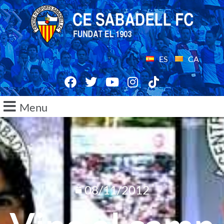
ES
CA
Menu
08/11/2012