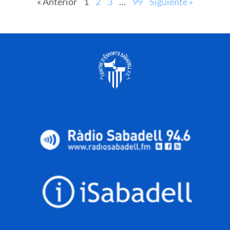
« Anterior
1
2
3
…
99
Siguiente »