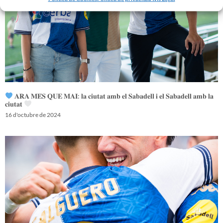
𝐀𝐑𝐀 𝐌𝐄́𝐒 𝐐𝐔𝐄 𝐌𝐀𝐈: 𝐥𝐚 𝐜𝐢𝐮𝐭𝐚𝐭 𝐚𝐦𝐛 𝐞𝐥 𝐒𝐚𝐛𝐚𝐝𝐞𝐥𝐥 𝐢 𝐞𝐥 𝐒𝐚𝐛𝐚𝐝𝐞𝐥𝐥 𝐚𝐦𝐛 𝐥𝐚
𝐜𝐢𝐮𝐭𝐚𝐭
16 d'octubre de 2024