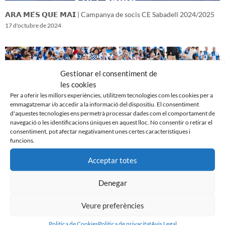
𝗔𝗥𝗔 𝗠𝗘́𝗦 𝗤𝗨𝗘 𝗠𝗔𝗜 | Campanya de socis CE Sabadell 2024/2025
17 d'octubre de 2024
Gestionar el consentiment de
les cookies
Per a oferir les millors experiències, utilitzem tecnologies com les cookies per a
emmagatzemar i/o accedir a la informació del dispositiu. El consentiment
d'aquestes tecnologies ens permetrà processar dades com el comportament de
navegació o les identificacions úniques en aquest lloc. No consentir o retirar el
consentiment, pot afectar negativament unes certes característiques i
funcions.
Acceptar totes
𝑽𝒆𝒏𝒊𝒎 𝒅’𝒖𝒏𝒂 𝒈𝒓𝒂𝒏 𝒃𝒂𝒕𝒂𝒍𝒍𝒂…𝒊 𝒂𝒏𝒆𝒎 𝒂 𝒑𝒆𝒓 𝒍𝒂 𝒔𝒆𝒈𝒖̈𝒆𝒏𝒕
16 d'octubre de 2024
Denegar
Veure preferències
Politica de Cookies
Politica de privacitat
Avis Legal