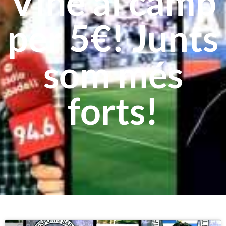
Vine al camp
per 5€! Junts
som més
forts!