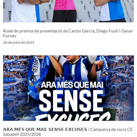
Roda de premsa de presentació de Carlos García, Diego Fuoli i Genar
Fornés
26 de juliol de 2025
𝗔𝗥𝗔 𝗠𝗘́𝗦 𝗤𝗨𝗘 𝗠𝗔𝗜: 𝗦𝗘𝗡𝗦𝗘 𝗘𝗫𝗖𝗨𝗦𝗘𝗦 | Campanya de socis CE
Sabadell 2025/2026