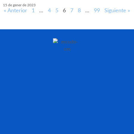
15 de gener de 2023
« Anterior
1
…
4
5
6
7
8
…
99
Siguiente »