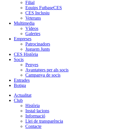
Filial
Equips FutbaseCES
CES Inclusiu
Veterans
Multimedia
Vídeos
Galeries
Empreses
Patrocinadors
Juguem Junts
CES Història
Socis
Penyes
Avantatges per als socis
Campanya de socis
Entrades
Botiga
Actualitat
Club
Història
Instal·lacions
Informació
Llei de transparència
Contacte