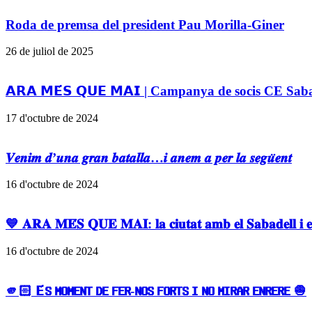
Roda de premsa del president Pau Morilla-Giner
26 de juliol de 2025
𝗔𝗥𝗔 𝗠𝗘́𝗦 𝗤𝗨𝗘 𝗠𝗔𝗜 | Campanya de socis CE Sa
17 d'octubre de 2024
𝑽𝒆𝒏𝒊𝒎 𝒅’𝒖𝒏𝒂 𝒈𝒓𝒂𝒏 𝒃𝒂𝒕𝒂𝒍𝒍𝒂…𝒊 𝒂𝒏𝒆𝒎 𝒂 𝒑𝒆𝒓 𝒍𝒂 𝒔𝒆𝒈𝒖̈𝒆𝒏𝒕
16 d'octubre de 2024
💙 𝐀𝐑𝐀 𝐌𝐄́𝐒 𝐐𝐔𝐄 𝐌𝐀𝐈: 𝐥𝐚 𝐜𝐢𝐮𝐭𝐚𝐭 𝐚𝐦𝐛 𝐞𝐥 𝐒𝐚𝐛𝐚𝐝𝐞𝐥𝐥 𝐢 𝐞𝐥 
16 d'octubre de 2024
🫵🏻 𝗘́𝗦 𝗠𝗢𝗠𝗘𝗡𝗧 𝗗𝗘 𝗙𝗘𝗥-𝗡𝗢𝗦 𝗙𝗢𝗥𝗧𝗦 𝗜 𝗡𝗢 𝗠𝗜𝗥𝗔𝗥 𝗘𝗡𝗥𝗘𝗥𝗘 🧅