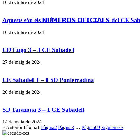
16 d'octubre de 2024
Aquests són els 𝗡𝗨́𝗠𝗘𝗥𝗢𝗦 𝗢𝗙𝗜𝗖𝗜𝗔𝗟𝗦 del CE S
16 d'octubre de 2024
CD Lugo 3 – 3 CE Sabadell
27 de maig de 2024
CE Sabadell 1 – 0 SD Ponferradina
20 de maig de 2024
SD Tarazona 3 – 1 CE Sabadell
14 de maig de 2024
« Anterior
Pàgina
1
Pàgina
2
Pàgina
3
…
Pàgina
99
Siguiente »