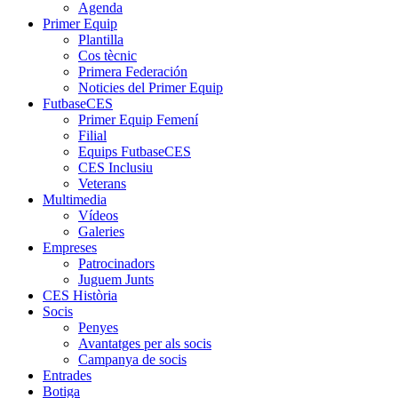
Agenda
Primer Equip
Plantilla
Cos tècnic
Primera Federación
Noticies del Primer Equip
FutbaseCES
Primer Equip Femení
Filial
Equips FutbaseCES
CES Inclusiu
Veterans
Multimedia
Vídeos
Galeries
Empreses
Patrocinadors
Juguem Junts
CES Història
Socis
Penyes
Avantatges per als socis
Campanya de socis
Entrades
Botiga