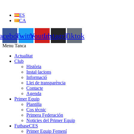
Vés
al
ES
contingut
CA
acebook
Twitter
Youtube
Instagram
Tiktok
Menu
Tanca
Actualitat
Club
Història
Instal·lacions
Informació
Llei de transparència
Contacte
Agenda
Primer Equip
Plantilla
Cos tècnic
Primera Federación
Noticies del Primer Equip
FutbaseCES
Primer Equip Femení