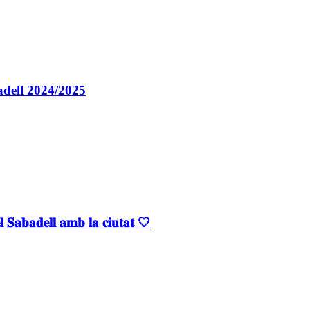
badell 2024/2025
𝐒𝐚𝐛𝐚𝐝𝐞𝐥𝐥 𝐚𝐦𝐛 𝐥𝐚 𝐜𝐢𝐮𝐭𝐚𝐭 🤍