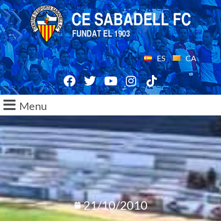
ES
CA
Menu
21/10/2010