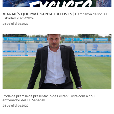
𝗔𝗥𝗔 𝗠𝗘́𝗦 𝗤𝗨𝗘 𝗠𝗔𝗜: 𝗦𝗘𝗡𝗦𝗘 𝗘𝗫𝗖𝗨𝗦𝗘𝗦 | Campanya de socis CE
Sabadell 2025/2026
26 de juliol de 2025
Roda de premsa de presentació de Ferran Costa com a nou
entrenador del CE Sabadell
26 de juliol de 2025