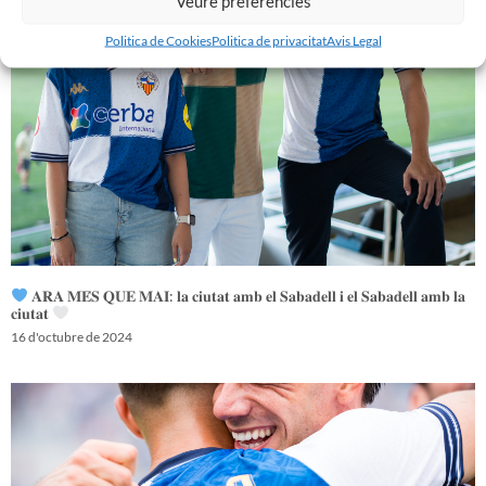
Veure preferències
Politica de Cookies
Politica de privacitat
Avis Legal
𝐀𝐑𝐀 𝐌𝐄́𝐒 𝐐𝐔𝐄 𝐌𝐀𝐈: 𝐥𝐚 𝐜𝐢𝐮𝐭𝐚𝐭 𝐚𝐦𝐛 𝐞𝐥 𝐒𝐚𝐛𝐚𝐝𝐞𝐥𝐥 𝐢 𝐞𝐥 𝐒𝐚𝐛𝐚𝐝𝐞𝐥𝐥 𝐚𝐦𝐛 𝐥𝐚
𝐜𝐢𝐮𝐭𝐚𝐭
16 d'octubre de 2024