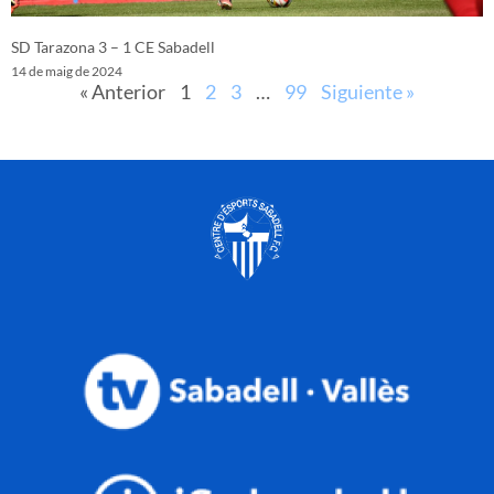
SD Tarazona 3 – 1 CE Sabadell
14 de maig de 2024
« Anterior
1
2
3
…
99
Siguiente »