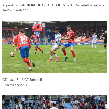
Aquests són els 𝗡𝗨́𝗠𝗘𝗥𝗢𝗦 𝗢𝗙𝗜𝗖𝗜𝗔𝗟𝗦 del CE Sabadell 2024/2025
16 d'octubre de 2024
CD Lugo 3 – 3 CE Sabadell
27 de maig de 2024