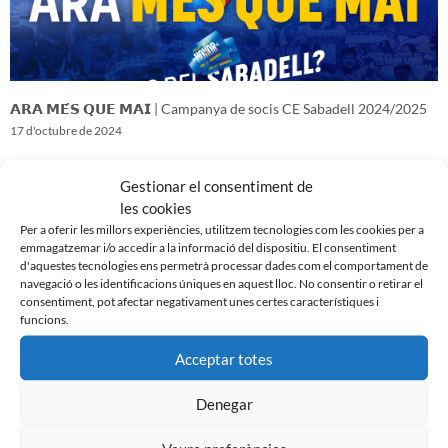
𝗔𝗥𝗔 𝗠𝗘́𝗦 𝗤𝗨𝗘 𝗠𝗔𝗜 | Campanya de socis CE Sabadell 2024/2025
17 d'octubre de 2024
Gestionar el consentiment de
les cookies
Per a oferir les millors experiències, utilitzem tecnologies com les cookies per a
emmagatzemar i/o accedir a la informació del dispositiu. El consentiment
d'aquestes tecnologies ens permetrà processar dades com el comportament de
navegació o les identificacions úniques en aquest lloc. No consentir o retirar el
consentiment, pot afectar negativament unes certes característiques i
funcions.
Acceptar totes
Denegar
𝑽𝒆𝒏𝒊𝒎 𝒅’𝒖𝒏𝒂 𝒈𝒓𝒂𝒏 𝒃𝒂𝒕𝒂𝒍𝒍𝒂…𝒊 𝒂𝒏𝒆𝒎 𝒂 𝒑𝒆𝒓 𝒍𝒂 𝒔𝒆𝒈𝒖̈𝒆𝒏𝒕
16 d'octubre de 2024