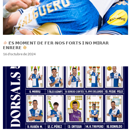
𝗘́𝗦 𝗠𝗢𝗠𝗘𝗡𝗧 𝗗𝗘 𝗙𝗘𝗥-𝗡𝗢𝗦 𝗙𝗢𝗥𝗧𝗦 𝗜 𝗡𝗢 𝗠𝗜𝗥𝗔𝗥
𝗘𝗡𝗥𝗘𝗥𝗘
16 d'octubre de 2024