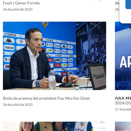
Fuoli i Genar Fornés
de socis
26 de juliol de 2025
26 de juli
Roda de premsa del president Pau Morilla-Giner
𝗔𝗥𝗔 𝗠
2024/20
26 de juliol de 2025
17 d'octu