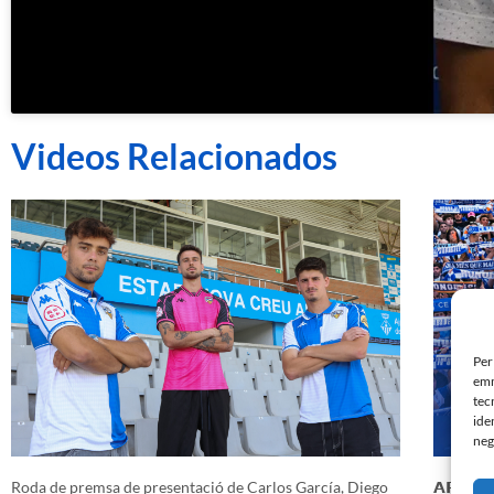
Videos Relacionados
Per
emm
tec
ide
neg
Roda de premsa de presentació de Carlos García, Diego
𝗔𝗥𝗔 𝗠