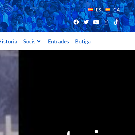
ES
CA
istòria
Socis
Entrades
Botiga