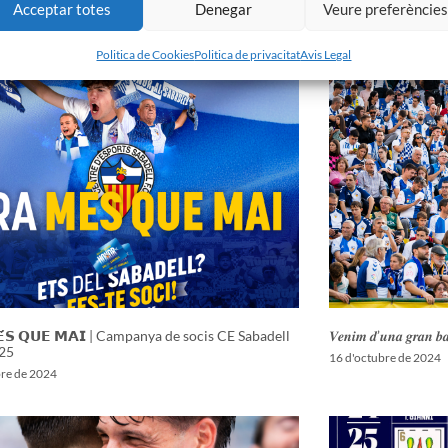
Acceptar totes
Denegar
Veure preferèncie
 CE Sabadell 2025/2026
nou entrenador del
ol de 2025
26 de juliol de 2025
Politica de Cookies
Politica de privacitat
Avis Legal
𝗘́𝗦 𝗤𝗨𝗘 𝗠𝗔𝗜 | Campanya de socis CE Sabadell
𝑽𝒆𝒏𝒊𝒎 𝒅’𝒖𝒏𝒂 𝒈𝒓𝒂𝒏 𝒃𝒂𝒕
25
16 d'octubre de 2024
bre de 2024