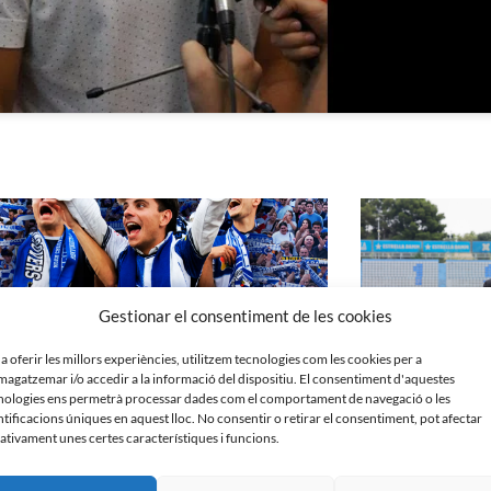
Gestionar el consentiment de les cookies
 a oferir les millors experiències, utilitzem tecnologies com les cookies per a
agatzemar i/o accedir a la informació del dispositiu. El consentiment d'aquestes
nologies ens permetrà processar dades com el comportament de navegació o les
ntificacions úniques en aquest lloc. No consentir o retirar el consentiment, pot afectar
ativament unes certes característiques i funcions.
́𝗦 𝗤𝗨𝗘 𝗠𝗔𝗜: 𝗦𝗘𝗡𝗦𝗘 𝗘𝗫𝗖𝗨𝗦𝗘𝗦 | Campanya
Roda de premsa de 