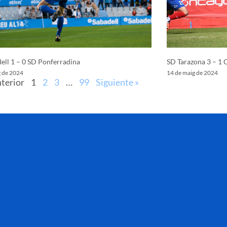
ell 1 – 0 SD Ponferradina
SD Tarazona 3 – 1 
g de 2024
14 de maig de 2024
nterior
1
2
3
…
99
Siguiente »