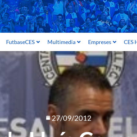
FutbaseCES
Multimedia
Empreses
CES H
27/09/2012