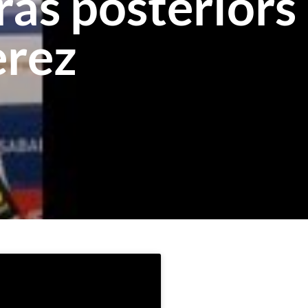
ras posteriors
erez