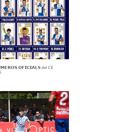
𝗠𝗘𝗥𝗢𝗦 𝗢𝗙𝗜𝗖𝗜𝗔𝗟𝗦 del CE
5