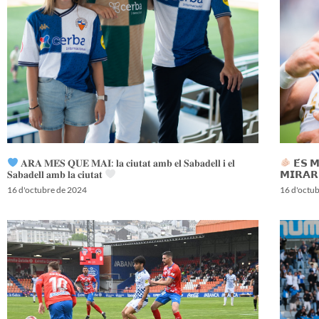
𝐀𝐑𝐀 𝐌𝐄́𝐒 𝐐𝐔𝐄 𝐌𝐀𝐈: 𝐥𝐚 𝐜𝐢𝐮𝐭𝐚𝐭 𝐚𝐦𝐛 𝐞𝐥 𝐒𝐚𝐛𝐚𝐝𝐞𝐥𝐥 𝐢 𝐞𝐥
𝗘́𝗦 
𝐒𝐚𝐛𝐚𝐝𝐞𝐥𝐥 𝐚𝐦𝐛 𝐥𝐚 𝐜𝐢𝐮𝐭𝐚𝐭
𝗠𝗜𝗥𝗔𝗥
16 d'octubre de 2024
16 d'octu