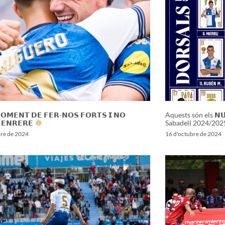
𝗢𝗠𝗘𝗡𝗧 𝗗𝗘 𝗙𝗘𝗥-𝗡𝗢𝗦 𝗙𝗢𝗥𝗧𝗦 𝗜 𝗡𝗢
Aquests són els 𝗡𝗨́
 𝗘𝗡𝗥𝗘𝗥𝗘
Sabadell 2024/202
bre de 2024
16 d'octubre de 2024