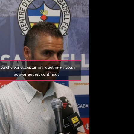
eu clic per acceptar màrqueting galetes i
activar aquest contingut