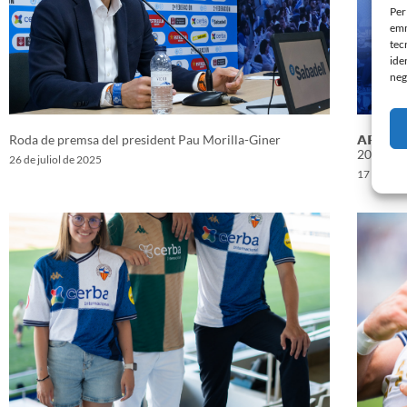
Per
emm
tec
ide
neg
Roda de premsa del president Pau Morilla-Giner
𝗔𝗥𝗔 𝗠
2024/20
26 de juliol de 2025
17 d'octu