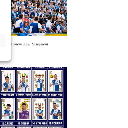
s
𝒂𝒍𝒍𝒂…𝒊 𝒂𝒏𝒆𝒎 𝒂 𝒑𝒆𝒓 𝒍𝒂 𝒔𝒆𝒈𝒖̈𝒆𝒏𝒕