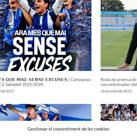
́𝗦 𝗤𝗨𝗘 𝗠𝗔𝗜: 𝗦𝗘𝗡𝗦𝗘 𝗘𝗫𝗖𝗨𝗦𝗘𝗦 | Campanya
Roda de premsa de 
 CE Sabadell 2025/2026
nou entrenador del
ol de 2025
26 de juliol de 2025
Gestionar el consentiment de les cookies