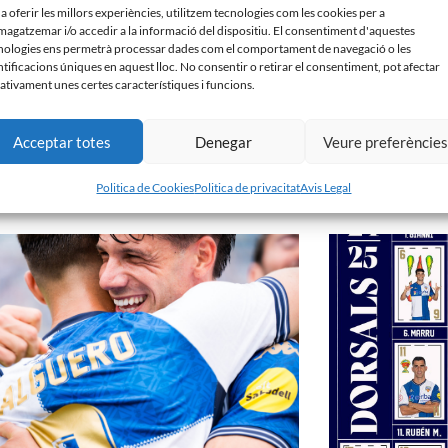
 a oferir les millors experiències, utilitzem tecnologies com les cookies per a
agatzemar i/o accedir a la informació del dispositiu. El consentiment d'aquestes
nologies ens permetrà processar dades com el comportament de navegació o les
ntificacions úniques en aquest lloc. No consentir o retirar el consentiment, pot afectar
ativament unes certes característiques i funcions.
Acceptar totes
Denegar
Veure preferèncie
𝗘́𝗦 𝗤𝗨𝗘 𝗠𝗔𝗜 | Campanya de socis CE Sabadell
𝑽𝒆𝒏𝒊𝒎 𝒅’𝒖𝒏𝒂 𝒈𝒓𝒂𝒏 𝒃𝒂𝒕
25
16 d'octubre de 2024
Politica de Cookies
Politica de privacitat
Avis Legal
bre de 2024