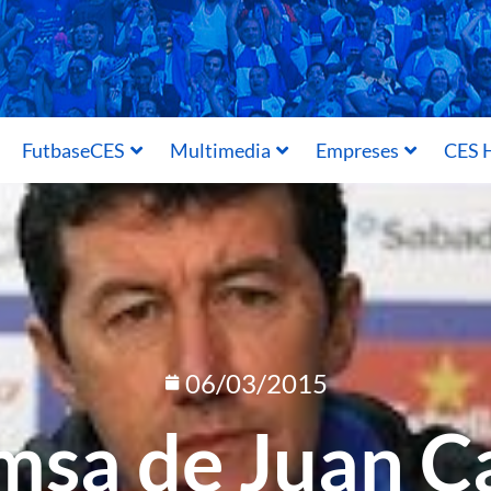
FutbaseCES
Multimedia
Empreses
CES H
06/03/2015
msa de Juan C