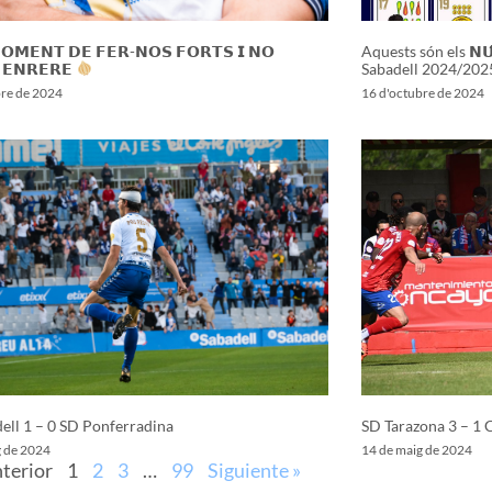
𝗢𝗠𝗘𝗡𝗧 𝗗𝗘 𝗙𝗘𝗥-𝗡𝗢𝗦 𝗙𝗢𝗥𝗧𝗦 𝗜 𝗡𝗢
Aquests són els 𝗡𝗨́
 𝗘𝗡𝗥𝗘𝗥𝗘
Sabadell 2024/202
bre de 2024
16 d'octubre de 2024
ell 1 – 0 SD Ponferradina
SD Tarazona 3 – 1 
g de 2024
14 de maig de 2024
nterior
1
2
3
…
99
Siguiente »