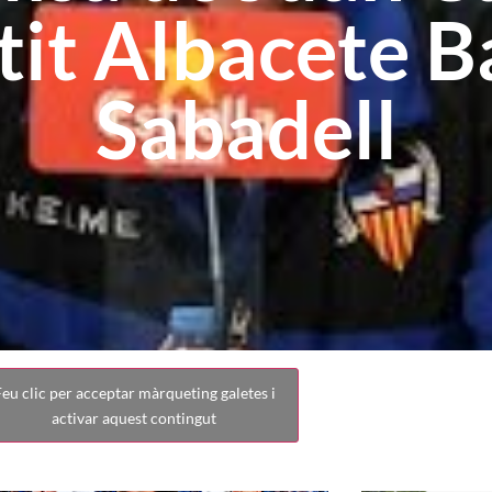
rtit Albacete 
Sabadell
eu clic per acceptar màrqueting galetes i
activar aquest contingut