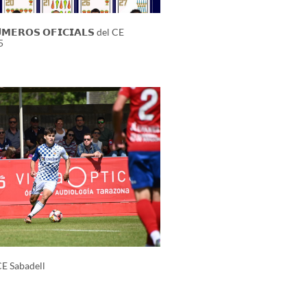
𝗠𝗘𝗥𝗢𝗦 𝗢𝗙𝗜𝗖𝗜𝗔𝗟𝗦 del CE
5
CE Sabadell