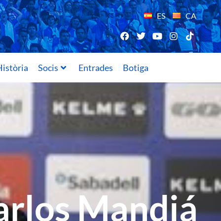
ES
CA
istòria
Socis
Entrades
Botiga
arlos Mandiá