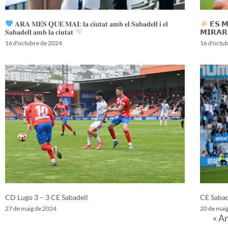
𝐀𝐑𝐀 𝐌𝐄́𝐒 𝐐𝐔𝐄 𝐌𝐀𝐈: 𝐥𝐚 𝐜𝐢𝐮𝐭𝐚𝐭 𝐚𝐦𝐛 𝐞𝐥 𝐒𝐚𝐛𝐚𝐝𝐞𝐥𝐥 𝐢 𝐞𝐥
𝗘́𝗦 
𝐒𝐚𝐛𝐚𝐝𝐞𝐥𝐥 𝐚𝐦𝐛 𝐥𝐚 𝐜𝐢𝐮𝐭𝐚𝐭
𝗠𝗜𝗥𝗔𝗥
16 d'octubre de 2024
16 d'octu
CD Lugo 3 – 3 CE Sabadell
CE Sabad
27 de maig de 2024
20 de mai
« A