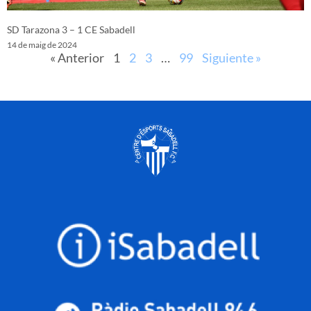
SD Tarazona 3 – 1 CE Sabadell
14 de maig de 2024
« Anterior
1
2
3
…
99
Siguiente »