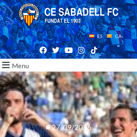
ES
CA
Menu
27/09/2016