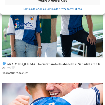
Veure preferències
Politica de Cookies
Politica de privacitat
Avis Legal
𝐀𝐑𝐀 𝐌𝐄́𝐒 𝐐𝐔𝐄 𝐌𝐀𝐈: 𝐥𝐚 𝐜𝐢𝐮𝐭𝐚𝐭 𝐚𝐦𝐛 𝐞𝐥 𝐒𝐚𝐛𝐚𝐝𝐞𝐥𝐥 𝐢 𝐞𝐥 𝐒𝐚𝐛𝐚𝐝𝐞𝐥𝐥 𝐚𝐦𝐛 𝐥𝐚
𝐜𝐢𝐮𝐭𝐚𝐭
16 d'octubre de 2024