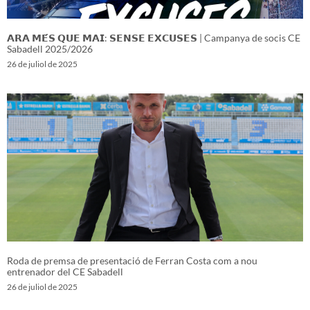
𝗔𝗥𝗔 𝗠𝗘́𝗦 𝗤𝗨𝗘 𝗠𝗔𝗜: 𝗦𝗘𝗡𝗦𝗘 𝗘𝗫𝗖𝗨𝗦𝗘𝗦 | Campanya de socis CE
Sabadell 2025/2026
26 de juliol de 2025
Roda de premsa de presentació de Ferran Costa com a nou
entrenador del CE Sabadell
26 de juliol de 2025