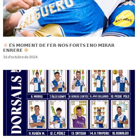
𝗘́𝗦 𝗠𝗢𝗠𝗘𝗡𝗧 𝗗𝗘 𝗙𝗘𝗥-𝗡𝗢𝗦 𝗙𝗢𝗥𝗧𝗦 𝗜 𝗡𝗢 𝗠𝗜𝗥𝗔𝗥
𝗘𝗡𝗥𝗘𝗥𝗘
16 d'octubre de 2024