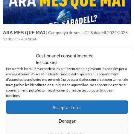
𝗔𝗥𝗔 𝗠𝗘́𝗦 𝗤𝗨𝗘 𝗠𝗔𝗜 | Campanya de socis CE Sabadell 2024/2025
17 d'octubre de 2024
Gestionar el consentiment de
les cookies
Per a oferir les millors experiències, utilitzem tecnologies com les cookies per a
emmagatzemar i/o accedir a la informació del dispositiu. El consentiment
d'aquestes tecnologies ens permetrà processar dades com el comportament de
navegació o les identificacions úniques en aquest lloc. No consentir o retirar el
consentiment, pot afectar negativament unes certes característiques i
funcions.
Acceptar totes
Denegar
𝑽𝒆𝒏𝒊𝒎 𝒅’𝒖𝒏𝒂 𝒈𝒓𝒂𝒏 𝒃𝒂𝒕𝒂𝒍𝒍𝒂…𝒊 𝒂𝒏𝒆𝒎 𝒂 𝒑𝒆𝒓 𝒍𝒂 𝒔𝒆𝒈𝒖̈𝒆𝒏𝒕
16 d'octubre de 2024