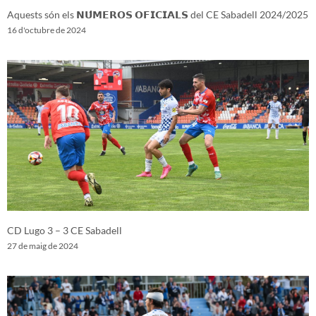
Aquests són els 𝗡𝗨́𝗠𝗘𝗥𝗢𝗦 𝗢𝗙𝗜𝗖𝗜𝗔𝗟𝗦 del CE Sabadell 2024/2025
16 d'octubre de 2024
CD Lugo 3 – 3 CE Sabadell
27 de maig de 2024