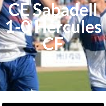
CE Sabadell
1-0 Hércules
CF