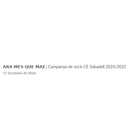
𝗔𝗥𝗔 𝗠𝗘́𝗦 𝗤𝗨𝗘 𝗠𝗔𝗜 | Campanya de socis CE Sabadell 2024/2025
17 d'octubre de 2024