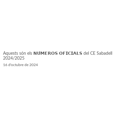
Aquests són els 𝗡𝗨́𝗠𝗘𝗥𝗢𝗦 𝗢𝗙𝗜𝗖𝗜𝗔𝗟𝗦 del CE Sabadell
2024/2025
16 d'octubre de 2024