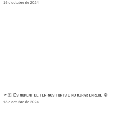
16 d'octubre de 2024
🫵🏻 𝗘́𝗦 𝗠𝗢𝗠𝗘𝗡𝗧 𝗗𝗘 𝗙𝗘𝗥-𝗡𝗢𝗦 𝗙𝗢𝗥𝗧𝗦 𝗜 𝗡𝗢 𝗠𝗜𝗥𝗔𝗥 𝗘𝗡𝗥𝗘𝗥𝗘 🧅
16 d'octubre de 2024