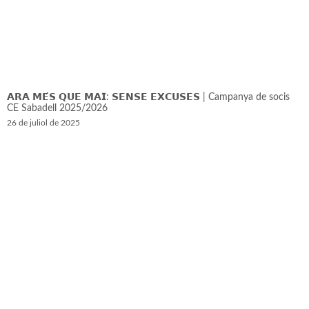
𝗔𝗥𝗔 𝗠𝗘́𝗦 𝗤𝗨𝗘 𝗠𝗔𝗜: 𝗦𝗘𝗡𝗦𝗘 𝗘𝗫𝗖𝗨𝗦𝗘𝗦 | Campanya de socis
CE Sabadell 2025/2026
26 de juliol de 2025