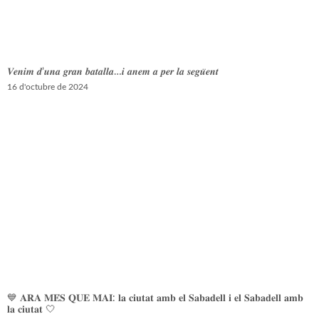
𝑽𝒆𝒏𝒊𝒎 𝒅’𝒖𝒏𝒂 𝒈𝒓𝒂𝒏 𝒃𝒂𝒕𝒂𝒍𝒍𝒂…𝒊 𝒂𝒏𝒆𝒎 𝒂 𝒑𝒆𝒓 𝒍𝒂 𝒔𝒆𝒈𝒖̈𝒆𝒏𝒕
16 d'octubre de 2024
💙 𝐀𝐑𝐀 𝐌𝐄́𝐒 𝐐𝐔𝐄 𝐌𝐀𝐈: 𝐥𝐚 𝐜𝐢𝐮𝐭𝐚𝐭 𝐚𝐦𝐛 𝐞𝐥 𝐒𝐚𝐛𝐚𝐝𝐞𝐥𝐥 𝐢 𝐞𝐥 𝐒𝐚𝐛𝐚𝐝𝐞𝐥𝐥 𝐚𝐦𝐛
𝐥𝐚 𝐜𝐢𝐮𝐭𝐚𝐭 🤍