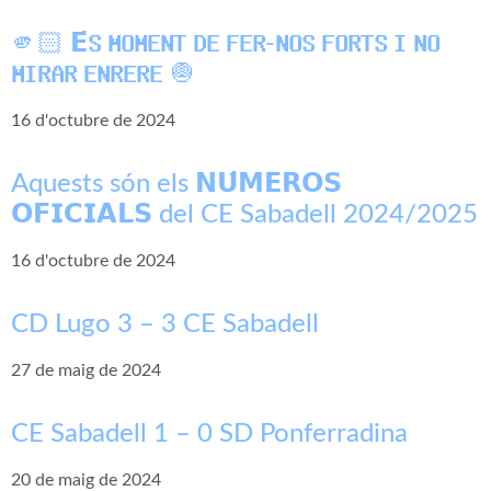
🫵🏻 𝗘́𝗦 𝗠𝗢𝗠𝗘𝗡𝗧 𝗗𝗘 𝗙𝗘𝗥-𝗡𝗢𝗦 𝗙𝗢𝗥𝗧𝗦 𝗜 𝗡𝗢
𝗠𝗜𝗥𝗔𝗥 𝗘𝗡𝗥𝗘𝗥𝗘 🧅
16 d'octubre de 2024
Aquests són els 𝗡𝗨́𝗠𝗘𝗥𝗢𝗦
𝗢𝗙𝗜𝗖𝗜𝗔𝗟𝗦 del CE Sabadell 2024/2025
16 d'octubre de 2024
CD Lugo 3 – 3 CE Sabadell
27 de maig de 2024
CE Sabadell 1 – 0 SD Ponferradina
20 de maig de 2024