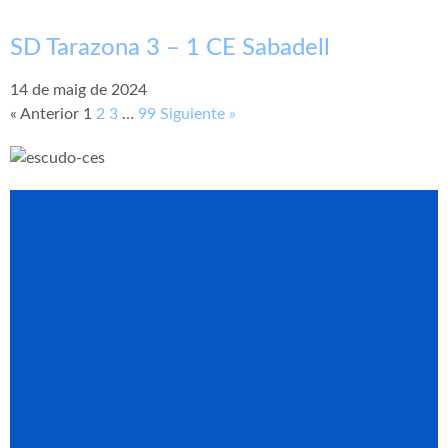
SD Tarazona 3 – 1 CE Sabadell
14 de maig de 2024
« Anterior
1
2
3
…
99
Siguiente »