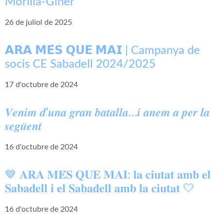
Morilla-Giner
26 de juliol de 2025
𝗔𝗥𝗔 𝗠𝗘́𝗦 𝗤𝗨𝗘 𝗠𝗔𝗜 | Campanya de
socis CE Sabadell 2024/2025
17 d'octubre de 2024
𝑽𝒆𝒏𝒊𝒎 𝒅’𝒖𝒏𝒂 𝒈𝒓𝒂𝒏 𝒃𝒂𝒕𝒂𝒍𝒍𝒂…𝒊 𝒂𝒏𝒆𝒎 𝒂 𝒑𝒆𝒓 𝒍𝒂
𝒔𝒆𝒈𝒖̈𝒆𝒏𝒕
16 d'octubre de 2024
💙 𝐀𝐑𝐀 𝐌𝐄́𝐒 𝐐𝐔𝐄 𝐌𝐀𝐈: 𝐥𝐚 𝐜𝐢𝐮𝐭𝐚𝐭 𝐚𝐦𝐛 𝐞𝐥
𝐒𝐚𝐛𝐚𝐝𝐞𝐥𝐥 𝐢 𝐞𝐥 𝐒𝐚𝐛𝐚𝐝𝐞𝐥𝐥 𝐚𝐦𝐛 𝐥𝐚 𝐜𝐢𝐮𝐭𝐚𝐭 🤍
16 d'octubre de 2024