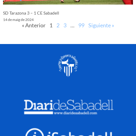
SD Tarazona 3 – 1 CE Sabadell
14 de maig de 2024
« Anterior
1
2
3
…
99
Siguiente »