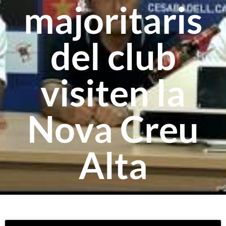
majoritaris
del club
visiten la
Nova Creu
Alta