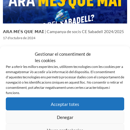
𝗔𝗥𝗔 𝗠𝗘́𝗦 𝗤𝗨𝗘 𝗠𝗔𝗜 | Campanya de socis CE Sabadell 2024/2025
17 d'octubre de 2024
Gestionar el consentiment de
les cookies
Per a oferir les millors experiències, utilitzem tecnologies com les cookies per a
emmagatzemar i/o accedir a la informació del dispositiu. El consentiment
d'aquestes tecnologies ens permetrà processar dades com el comportament de
navegació o les identificacions úniques en aquest lloc. No consentir o retirar el
consentiment, pot afectar negativament unes certes característiques i
funcions.
Acceptar totes
Denegar
𝑽𝒆𝒏𝒊𝒎 𝒅’𝒖𝒏𝒂 𝒈𝒓𝒂𝒏 𝒃𝒂𝒕𝒂𝒍𝒍𝒂…𝒊 𝒂𝒏𝒆𝒎 𝒂 𝒑𝒆𝒓 𝒍𝒂 𝒔𝒆𝒈𝒖̈𝒆𝒏𝒕
16 d'octubre de 2024