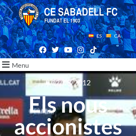
ES
CA
Menu
02/08/2012
Els nous
accionistes