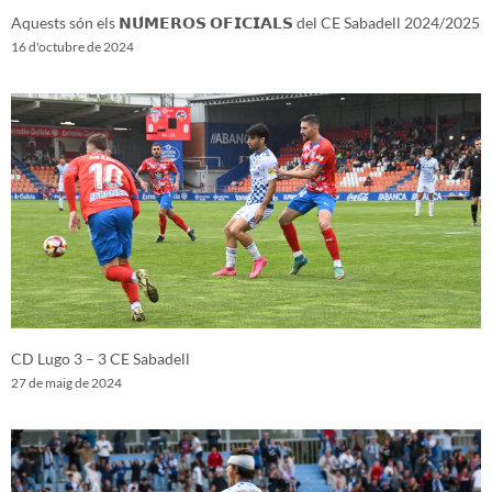
Aquests són els 𝗡𝗨́𝗠𝗘𝗥𝗢𝗦 𝗢𝗙𝗜𝗖𝗜𝗔𝗟𝗦 del CE Sabadell 2024/2025
16 d'octubre de 2024
CD Lugo 3 – 3 CE Sabadell
27 de maig de 2024