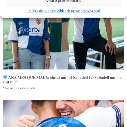
Veure preferències
Politica de Cookies
Politica de privacitat
Avis Legal
𝐀𝐑𝐀 𝐌𝐄́𝐒 𝐐𝐔𝐄 𝐌𝐀𝐈: 𝐥𝐚 𝐜𝐢𝐮𝐭𝐚𝐭 𝐚𝐦𝐛 𝐞𝐥 𝐒𝐚𝐛𝐚𝐝𝐞𝐥𝐥 𝐢 𝐞𝐥 𝐒𝐚𝐛𝐚𝐝𝐞𝐥𝐥 𝐚𝐦𝐛 𝐥𝐚
𝐜𝐢𝐮𝐭𝐚𝐭
16 d'octubre de 2024