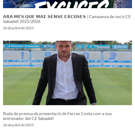
𝗔𝗥𝗔 𝗠𝗘́𝗦 𝗤𝗨𝗘 𝗠𝗔𝗜: 𝗦𝗘𝗡𝗦𝗘 𝗘𝗫𝗖𝗨𝗦𝗘𝗦 | Campanya de socis CE
Sabadell 2025/2026
26 de juliol de 2025
Roda de premsa de presentació de Ferran Costa com a nou
entrenador del CE Sabadell
26 de juliol de 2025