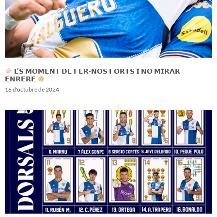
𝗘́𝗦 𝗠𝗢𝗠𝗘𝗡𝗧 𝗗𝗘 𝗙𝗘𝗥-𝗡𝗢𝗦 𝗙𝗢𝗥𝗧𝗦 𝗜 𝗡𝗢 𝗠𝗜𝗥𝗔𝗥
𝗘𝗡𝗥𝗘𝗥𝗘
16 d'octubre de 2024